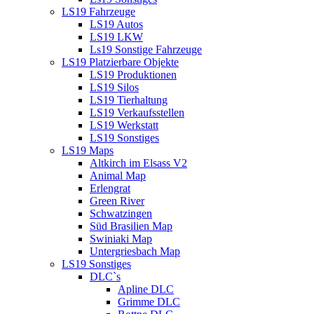
LS19 Fahrzeuge
LS19 Autos
LS19 LKW
Ls19 Sonstige Fahrzeuge
LS19 Platzierbare Objekte
LS19 Produktionen
LS19 Silos
LS19 Tierhaltung
LS19 Verkaufsstellen
LS19 Werkstatt
LS19 Sonstiges
LS19 Maps
Altkirch im Elsass V2
Animal Map
Erlengrat
Green River
Schwatzingen
Süd Brasilien Map
Swiniaki Map
Untergriesbach Map
LS19 Sonstiges
DLC`s
Apline DLC
Grimme DLC