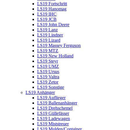
LS19 Fortschritt
LS19 Hanomag
LS19 IHC
LS19 JCB
LS19 John Deere
LS19 Lanz
LS19 Lindner
LS19 Lizard
LS19 Massey Ferguson
LS19 MTZ
LS19 New Holland
LS19 Steyr
LS19 UMZ
LS19 Ursus
LS19 Valtra
LS19 Zetor
LS19 Sonstige
LS19 Anhänger
LS19 Auflieger
LS19 Ballenanhänger
LS19 Drehschemel
LS19 Güllefässer
LS19 Ladewagen
LS19 Miststreuer
LS19 Mulden/Container