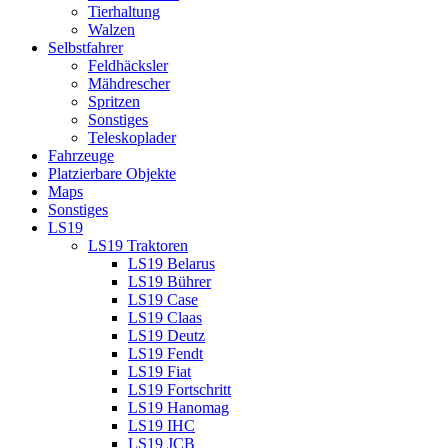
Tierhaltung
Walzen
Selbstfahrer
Feldhäcksler
Mähdrescher
Spritzen
Sonstiges
Teleskoplader
Fahrzeuge
Platzierbare Objekte
Maps
Sonstiges
LS19
LS19 Traktoren
LS19 Belarus
LS19 Bührer
LS19 Case
LS19 Claas
LS19 Deutz
LS19 Fendt
LS19 Fiat
LS19 Fortschritt
LS19 Hanomag
LS19 IHC
LS19 JCB