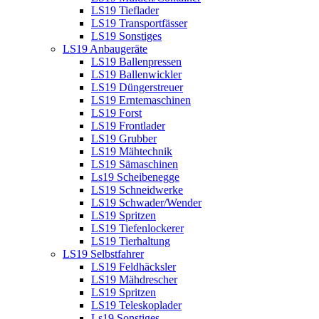
LS19 Tieflader
LS19 Transportfässer
LS19 Sonstiges
LS19 Anbaugeräte
LS19 Ballenpressen
LS19 Ballenwickler
LS19 Düngerstreuer
LS19 Erntemaschinen
LS19 Forst
LS19 Frontlader
LS19 Grubber
LS19 Mähtechnik
LS19 Sämaschinen
Ls19 Scheibenegge
LS19 Schneidwerke
LS19 Schwader/Wender
LS19 Spritzen
LS19 Tiefenlockerer
LS19 Tierhaltung
LS19 Selbstfahrer
LS19 Feldhäcksler
LS19 Mähdrescher
LS19 Spritzen
LS19 Teleskoplader
Ls19 Sonstiges