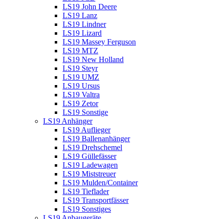
LS19 John Deere
LS19 Lanz
LS19 Lindner
LS19 Lizard
LS19 Massey Ferguson
LS19 MTZ
LS19 New Holland
LS19 Steyr
LS19 UMZ
LS19 Ursus
LS19 Valtra
LS19 Zetor
LS19 Sonstige
LS19 Anhänger
LS19 Auflieger
LS19 Ballenanhänger
LS19 Drehschemel
LS19 Güllefässer
LS19 Ladewagen
LS19 Miststreuer
LS19 Mulden/Container
LS19 Tieflader
LS19 Transportfässer
LS19 Sonstiges
LS19 Anbaugeräte