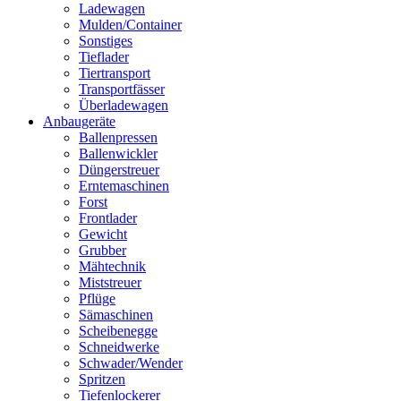
Ladewagen
Mulden/Container
Sonstiges
Tieflader
Tiertransport
Transportfässer
Überladewagen
Anbaugeräte
Ballenpressen
Ballenwickler
Düngerstreuer
Erntemaschinen
Forst
Frontlader
Gewicht
Grubber
Mähtechnik
Miststreuer
Pflüge
Sämaschinen
Scheibenegge
Schneidwerke
Schwader/Wender
Spritzen
Tiefenlockerer