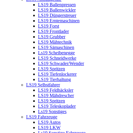
LS19 Ballenpressen
LS19 Ballenwickler
LS19 Düngerstreuer
LS19 Erntemaschinen
LS19 Forst
LS19 Frontlader
LS19 Grubber
LS19 Mähtechnik
LS19 Sämaschinen
Ls19 Scheibenegge
LS19 Schneidwerke
LS19 Schwader/Wender
LS19 Spritzen
LS19 Tiefenlockerer
LS19 Tierhaltung
LS19 Selbstfahrer
LS19 Feldhäcksler
LS19 Mähdrescher
LS19 Spritzen
LS19 Teleskoplader
Ls19 Sonstiges
LS19 Fahrzeuge
LS19 Autos
LS19 LKW
Ls19 Sonstige Fahrzeuge