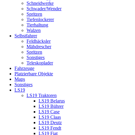
Schneidwerke
Schwader/Wender
Spritzen
Tiefenlockerer
Tierhaltung
Walzen
Selbstfahrer
Feldhäcksler
Mähdrescher
Spritzen
Sonstiges
Teleskoplader
Fahrzeuge
Platzierbare Objekte
Maps
Sonstiges
LS19
LS19 Traktoren
LS19 Belarus
LS19 Bührer
LS19 Case
LS19 Claas
LS19 Deutz
LS19 Fendt
LS19 Fiat