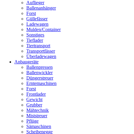
Auflieger
Ballenanhänger
Forst
Güllefässer
Ladewagen
Mulden/Container
Sonstiges
Tieflader
Tiertransport
Transportfässer
Überladewagen
Anbaugeräte
Ballenpressen
Ballenwickler
Düngerstreuer
Erntemaschinen
Forst
Frontlader
Gewicht
Grubber
Mähtechnik
Miststreuer
Pflüge
Sämaschinen
Scheibenegge