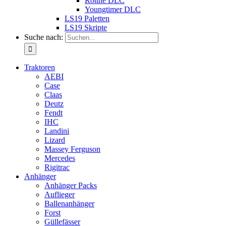
Rottne DLC
Youngtimer DLC
LS19 Paletten
LS19 Skripte
Suche nach:
Traktoren
AEBI
Case
Claas
Deutz
Fendt
IHC
Landini
Lizard
Massey Ferguson
Mercedes
Rigitrac
Anhänger
Anhänger Packs
Auflieger
Ballenanhänger
Forst
Güllefässer