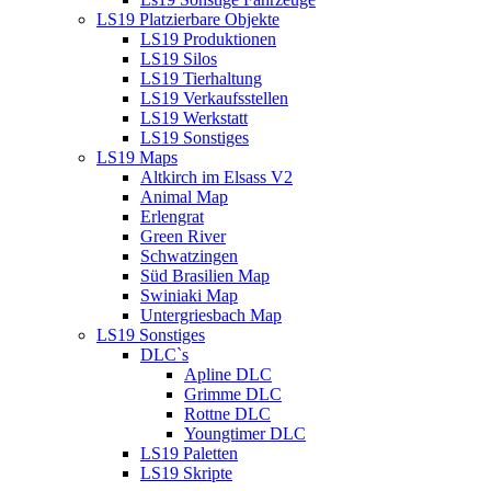
LS19 Platzierbare Objekte
LS19 Produktionen
LS19 Silos
LS19 Tierhaltung
LS19 Verkaufsstellen
LS19 Werkstatt
LS19 Sonstiges
LS19 Maps
Altkirch im Elsass V2
Animal Map
Erlengrat
Green River
Schwatzingen
Süd Brasilien Map
Swiniaki Map
Untergriesbach Map
LS19 Sonstiges
DLC`s
Apline DLC
Grimme DLC
Rottne DLC
Youngtimer DLC
LS19 Paletten
LS19 Skripte