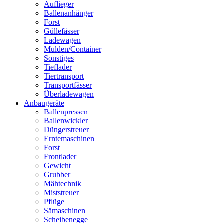
Auflieger
Ballenanhänger
Forst
Güllefässer
Ladewagen
Mulden/Container
Sonstiges
Tieflader
Tiertransport
Transportfässer
Überladewagen
Anbaugeräte
Ballenpressen
Ballenwickler
Düngerstreuer
Erntemaschinen
Forst
Frontlader
Gewicht
Grubber
Mähtechnik
Miststreuer
Pflüge
Sämaschinen
Scheibenegge