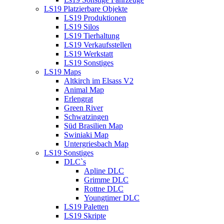
LS19 Platzierbare Objekte
LS19 Produktionen
LS19 Silos
LS19 Tierhaltung
LS19 Verkaufsstellen
LS19 Werkstatt
LS19 Sonstiges
LS19 Maps
Altkirch im Elsass V2
Animal Map
Erlengrat
Green River
Schwatzingen
Süd Brasilien Map
Swiniaki Map
Untergriesbach Map
LS19 Sonstiges
DLC`s
Apline DLC
Grimme DLC
Rottne DLC
Youngtimer DLC
LS19 Paletten
LS19 Skripte