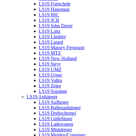
LS19 Fortschritt
LS19 Hanomag
LS19 IHC
LS19 JCB
LS19 John Deere
LS19 Lanz
LS19 Lindner
LS19 Lizard
LS19 Massey Ferguson
LS19 MTZ
LS19 New Holland
LS19 Steyr
LS19 UMZ
LS19 Ursus
LS19 Valtra
LS19 Zetor
LS19 Sonstige
LS19 Anhänger
LS19 Auflieger
LS19 Ballenanhänger
LS19 Drehschemel
LS19 Güllefässer
LS19 Ladewagen
LS19 Miststreuer
LS19 Mulden/Container