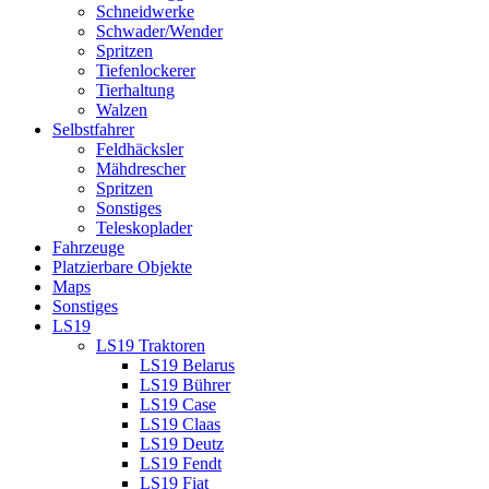
Schneidwerke
Schwader/Wender
Spritzen
Tiefenlockerer
Tierhaltung
Walzen
Selbstfahrer
Feldhäcksler
Mähdrescher
Spritzen
Sonstiges
Teleskoplader
Fahrzeuge
Platzierbare Objekte
Maps
Sonstiges
LS19
LS19 Traktoren
LS19 Belarus
LS19 Bührer
LS19 Case
LS19 Claas
LS19 Deutz
LS19 Fendt
LS19 Fiat