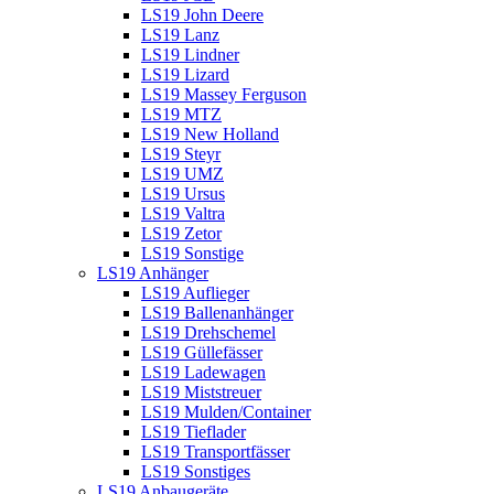
LS19 John Deere
LS19 Lanz
LS19 Lindner
LS19 Lizard
LS19 Massey Ferguson
LS19 MTZ
LS19 New Holland
LS19 Steyr
LS19 UMZ
LS19 Ursus
LS19 Valtra
LS19 Zetor
LS19 Sonstige
LS19 Anhänger
LS19 Auflieger
LS19 Ballenanhänger
LS19 Drehschemel
LS19 Güllefässer
LS19 Ladewagen
LS19 Miststreuer
LS19 Mulden/Container
LS19 Tieflader
LS19 Transportfässer
LS19 Sonstiges
LS19 Anbaugeräte