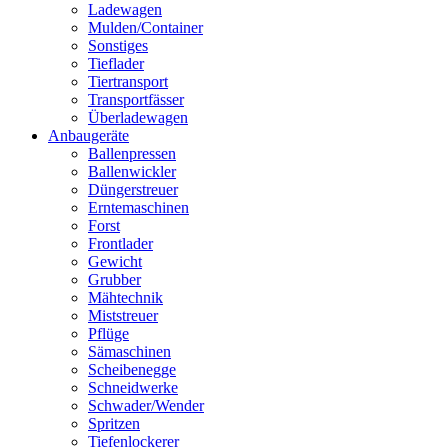
Ladewagen
Mulden/Container
Sonstiges
Tieflader
Tiertransport
Transportfässer
Überladewagen
Anbaugeräte
Ballenpressen
Ballenwickler
Düngerstreuer
Erntemaschinen
Forst
Frontlader
Gewicht
Grubber
Mähtechnik
Miststreuer
Pflüge
Sämaschinen
Scheibenegge
Schneidwerke
Schwader/Wender
Spritzen
Tiefenlockerer