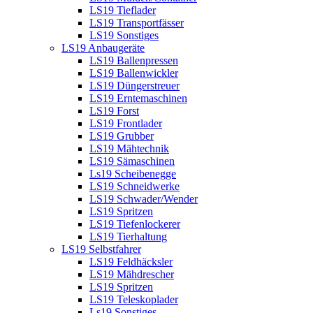
LS19 Tieflader
LS19 Transportfässer
LS19 Sonstiges
LS19 Anbaugeräte
LS19 Ballenpressen
LS19 Ballenwickler
LS19 Düngerstreuer
LS19 Erntemaschinen
LS19 Forst
LS19 Frontlader
LS19 Grubber
LS19 Mähtechnik
LS19 Sämaschinen
Ls19 Scheibenegge
LS19 Schneidwerke
LS19 Schwader/Wender
LS19 Spritzen
LS19 Tiefenlockerer
LS19 Tierhaltung
LS19 Selbstfahrer
LS19 Feldhäcksler
LS19 Mähdrescher
LS19 Spritzen
LS19 Teleskoplader
Ls19 Sonstiges