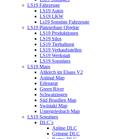
LS19 Fahrzeuge
LS19 Autos
LS19 LKW
Ls19 Sonstige Fahrzeuge
LS19 Platzierbare Objekte
LS19 Produktionen
LS19 Silos
LS19 Tierhaltung
LS19 Verkaufsstellen
LS19 Werkstatt
LS19 Sonstiges
LS19 Maps
Altkirch im Elsass V2
Animal Map
Erlengrat
Green River
Schwatzingen
Süd Brasilien Map
Swiniaki Map
Untergriesbach Map
LS19 Sonstiges
DLC`s
Apline DLC
Grimme DLC