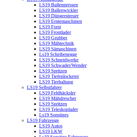
LS19 Ballenpressen
LS19 Ballenwickler
LS19 Düngerstreuer
LS19 Erntemaschinen
LS19 Forst
LS19 Frontlader
LS19 Grubber
LS19 Mähtechnik
LS19 Sämaschinen
Ls19 Scheibenegge
LS19 Schneidwerke
LS19 Schwader/Wender
LS19 Spritzen
LS19 Tiefenlockerer
LS19 Tierhaltung
LS19 Selbstfahrer
LS19 Feldhäcksler
LS19 Mähdrescher
LS19 Spritzen
LS19 Teleskoplader
Ls19 Sonstiges
LS19 Fahrzeuge
LS19 Autos
LS19 LKW
Ls19 Sonstige Fahrzeuge