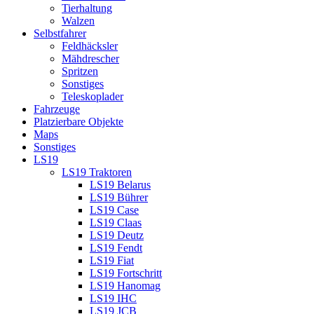
Tierhaltung
Walzen
Selbstfahrer
Feldhäcksler
Mähdrescher
Spritzen
Sonstiges
Teleskoplader
Fahrzeuge
Platzierbare Objekte
Maps
Sonstiges
LS19
LS19 Traktoren
LS19 Belarus
LS19 Bührer
LS19 Case
LS19 Claas
LS19 Deutz
LS19 Fendt
LS19 Fiat
LS19 Fortschritt
LS19 Hanomag
LS19 IHC
LS19 JCB