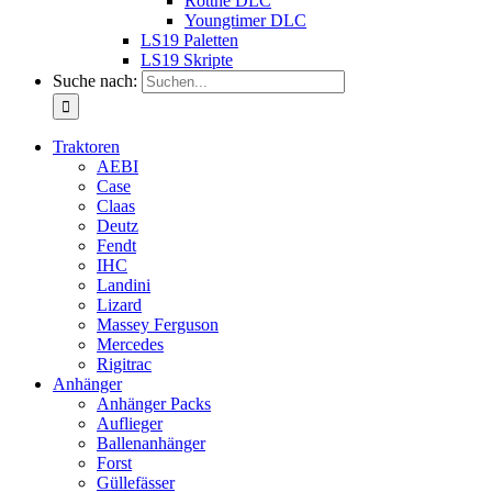
Rottne DLC
Youngtimer DLC
LS19 Paletten
LS19 Skripte
Suche nach:
Traktoren
AEBI
Case
Claas
Deutz
Fendt
IHC
Landini
Lizard
Massey Ferguson
Mercedes
Rigitrac
Anhänger
Anhänger Packs
Auflieger
Ballenanhänger
Forst
Güllefässer