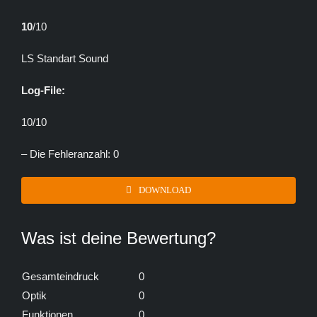
10
/10
LS Standart Sound
Log-File:
10/10
– Die Fehleranzahl: 0
DOWNLOAD
Was ist deine Bewertung?
Gesamteindruck
0
Optik
0
Funktionen
0