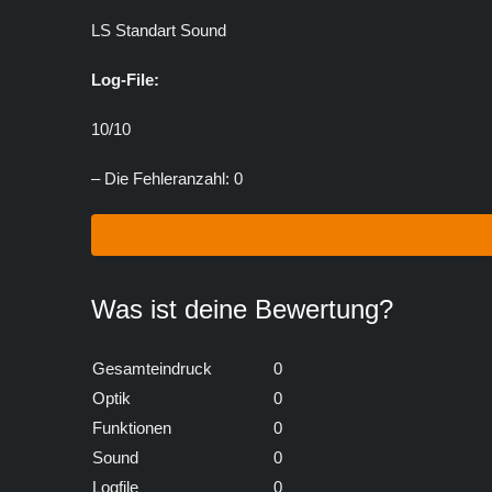
LS Standart Sound
Log-File:
10/10
– Die Fehleranzahl: 0
Was ist deine Bewertung?
Gesamteindruck
0
Optik
0
Funktionen
0
Sound
0
Logfile
0