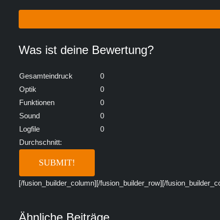
Was ist deine Bewertung?
Gesamteindruck
0
Optik
0
Funktionen
0
Sound
0
Logfile
0
Durchschnitt:
[/fusion_builder_column][/fusion_builder_row][/fusion_builder_c
Ähnliche Beiträge