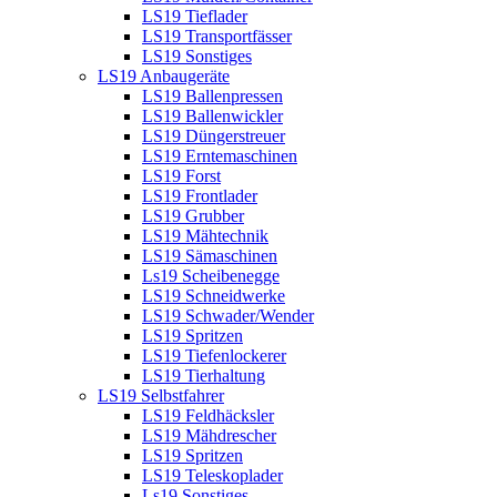
LS19 Tieflader
LS19 Transportfässer
LS19 Sonstiges
LS19 Anbaugeräte
LS19 Ballenpressen
LS19 Ballenwickler
LS19 Düngerstreuer
LS19 Erntemaschinen
LS19 Forst
LS19 Frontlader
LS19 Grubber
LS19 Mähtechnik
LS19 Sämaschinen
Ls19 Scheibenegge
LS19 Schneidwerke
LS19 Schwader/Wender
LS19 Spritzen
LS19 Tiefenlockerer
LS19 Tierhaltung
LS19 Selbstfahrer
LS19 Feldhäcksler
LS19 Mähdrescher
LS19 Spritzen
LS19 Teleskoplader
Ls19 Sonstiges