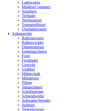
Ladewagen
Mulden/Container
Sonstiges
Tieflader
Tiertransport
Transportfässer
Überladewagen
Anbaugeräte
Ballenpressen
Ballenwickler
Düngerstreuer
Erntemaschinen
Forst
Frontlader
Gewicht
Grubber
Mähtechnik
Miststreuer
Pflüge
Sämaschinen
Scheibenegge
Schneidwerke
Schwader/Wender
Spritzen
Tiefenlockerer