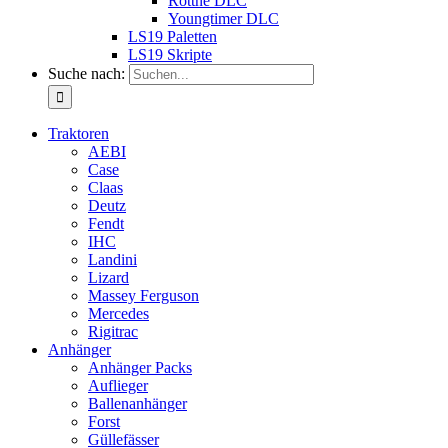
Rottne DLC
Youngtimer DLC
LS19 Paletten
LS19 Skripte
Suche nach:
Traktoren
AEBI
Case
Claas
Deutz
Fendt
IHC
Landini
Lizard
Massey Ferguson
Mercedes
Rigitrac
Anhänger
Anhänger Packs
Auflieger
Ballenanhänger
Forst
Güllefässer