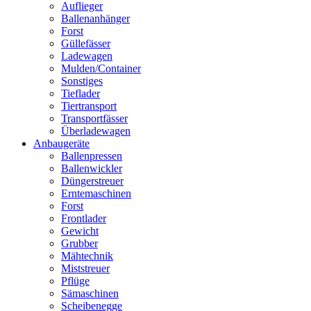
Auflieger
Ballenanhänger
Forst
Güllefässer
Ladewagen
Mulden/Container
Sonstiges
Tieflader
Tiertransport
Transportfässer
Überladewagen
Anbaugeräte
Ballenpressen
Ballenwickler
Düngerstreuer
Erntemaschinen
Forst
Frontlader
Gewicht
Grubber
Mähtechnik
Miststreuer
Pflüge
Sämaschinen
Scheibenegge