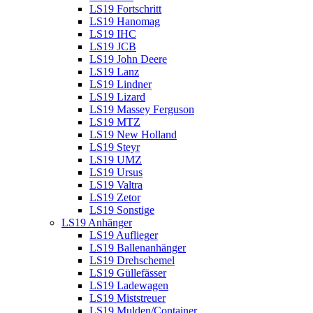
LS19 Fortschritt
LS19 Hanomag
LS19 IHC
LS19 JCB
LS19 John Deere
LS19 Lanz
LS19 Lindner
LS19 Lizard
LS19 Massey Ferguson
LS19 MTZ
LS19 New Holland
LS19 Steyr
LS19 UMZ
LS19 Ursus
LS19 Valtra
LS19 Zetor
LS19 Sonstige
LS19 Anhänger
LS19 Auflieger
LS19 Ballenanhänger
LS19 Drehschemel
LS19 Güllefässer
LS19 Ladewagen
LS19 Miststreuer
LS19 Mulden/Container