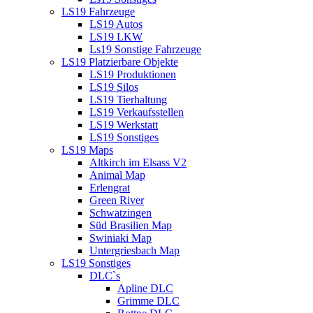
LS19 Fahrzeuge
LS19 Autos
LS19 LKW
Ls19 Sonstige Fahrzeuge
LS19 Platzierbare Objekte
LS19 Produktionen
LS19 Silos
LS19 Tierhaltung
LS19 Verkaufsstellen
LS19 Werkstatt
LS19 Sonstiges
LS19 Maps
Altkirch im Elsass V2
Animal Map
Erlengrat
Green River
Schwatzingen
Süd Brasilien Map
Swiniaki Map
Untergriesbach Map
LS19 Sonstiges
DLC`s
Apline DLC
Grimme DLC