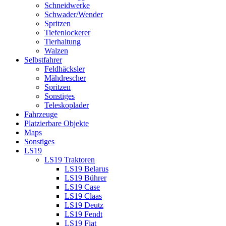
Schneidwerke
Schwader/Wender
Spritzen
Tiefenlockerer
Tierhaltung
Walzen
Selbstfahrer
Feldhäcksler
Mähdrescher
Spritzen
Sonstiges
Teleskoplader
Fahrzeuge
Platzierbare Objekte
Maps
Sonstiges
LS19
LS19 Traktoren
LS19 Belarus
LS19 Bührer
LS19 Case
LS19 Claas
LS19 Deutz
LS19 Fendt
LS19 Fiat