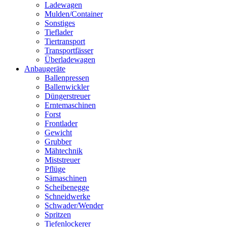
Ladewagen
Mulden/Container
Sonstiges
Tieflader
Tiertransport
Transportfässer
Überladewagen
Anbaugeräte
Ballenpressen
Ballenwickler
Düngerstreuer
Erntemaschinen
Forst
Frontlader
Gewicht
Grubber
Mähtechnik
Miststreuer
Pflüge
Sämaschinen
Scheibenegge
Schneidwerke
Schwader/Wender
Spritzen
Tiefenlockerer