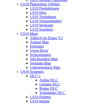
LS19 Platzierbare Objekte
LS19 Produktionen
LS19 Silos
LS19 Tierhaltung
LS19 Verkaufsstellen
LS19 Werkstatt
LS19 Sonstiges
LS19 Maps
Altkirch im Elsass V2
Animal Map
Erlengrat
Green River
Schwatzingen
Süd Brasilien Map
Swiniaki Map
Untergriesbach Map
LS19 Sonstiges
DLC`s
Apline DLC
Grimme DLC
Rottne DLC
Youngtimer DLC
LS19 Paletten
LS19 Skripte