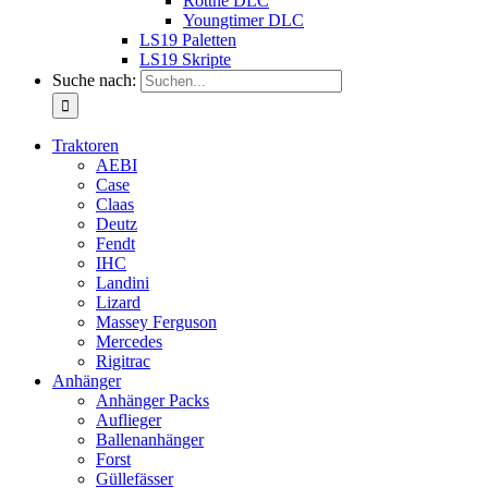
Rottne DLC
Youngtimer DLC
LS19 Paletten
LS19 Skripte
Suche nach:
Traktoren
AEBI
Case
Claas
Deutz
Fendt
IHC
Landini
Lizard
Massey Ferguson
Mercedes
Rigitrac
Anhänger
Anhänger Packs
Auflieger
Ballenanhänger
Forst
Güllefässer