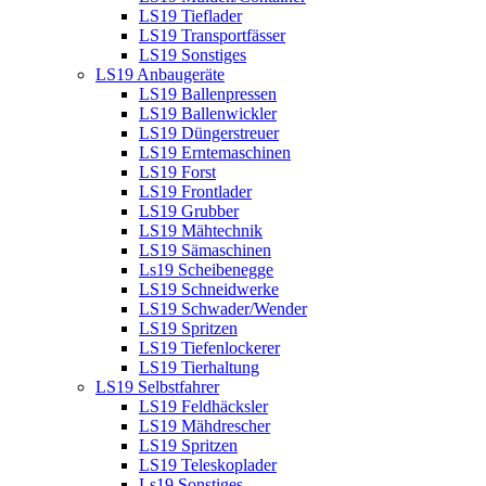
LS19 Tieflader
LS19 Transportfässer
LS19 Sonstiges
LS19 Anbaugeräte
LS19 Ballenpressen
LS19 Ballenwickler
LS19 Düngerstreuer
LS19 Erntemaschinen
LS19 Forst
LS19 Frontlader
LS19 Grubber
LS19 Mähtechnik
LS19 Sämaschinen
Ls19 Scheibenegge
LS19 Schneidwerke
LS19 Schwader/Wender
LS19 Spritzen
LS19 Tiefenlockerer
LS19 Tierhaltung
LS19 Selbstfahrer
LS19 Feldhäcksler
LS19 Mähdrescher
LS19 Spritzen
LS19 Teleskoplader
Ls19 Sonstiges