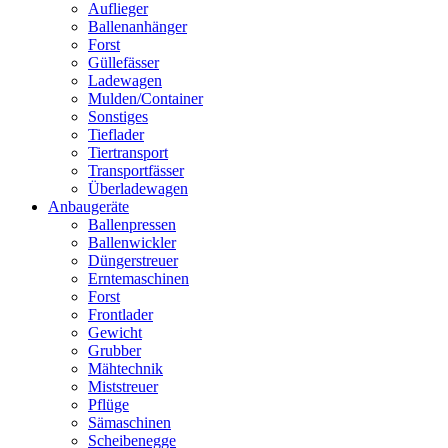
Auflieger
Ballenanhänger
Forst
Güllefässer
Ladewagen
Mulden/Container
Sonstiges
Tieflader
Tiertransport
Transportfässer
Überladewagen
Anbaugeräte
Ballenpressen
Ballenwickler
Düngerstreuer
Erntemaschinen
Forst
Frontlader
Gewicht
Grubber
Mähtechnik
Miststreuer
Pflüge
Sämaschinen
Scheibenegge