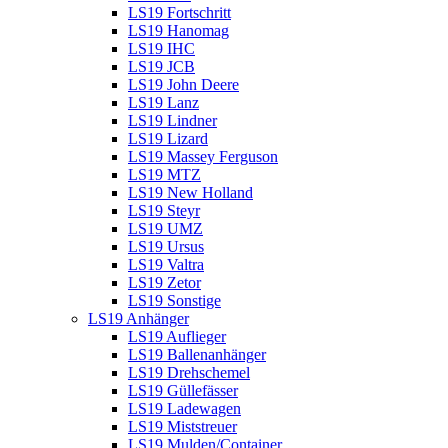
LS19 Fortschritt
LS19 Hanomag
LS19 IHC
LS19 JCB
LS19 John Deere
LS19 Lanz
LS19 Lindner
LS19 Lizard
LS19 Massey Ferguson
LS19 MTZ
LS19 New Holland
LS19 Steyr
LS19 UMZ
LS19 Ursus
LS19 Valtra
LS19 Zetor
LS19 Sonstige
LS19 Anhänger
LS19 Auflieger
LS19 Ballenanhänger
LS19 Drehschemel
LS19 Güllefässer
LS19 Ladewagen
LS19 Miststreuer
LS19 Mulden/Container