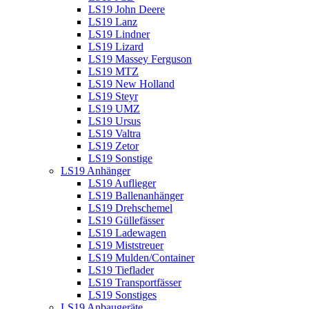
LS19 John Deere
LS19 Lanz
LS19 Lindner
LS19 Lizard
LS19 Massey Ferguson
LS19 MTZ
LS19 New Holland
LS19 Steyr
LS19 UMZ
LS19 Ursus
LS19 Valtra
LS19 Zetor
LS19 Sonstige
LS19 Anhänger
LS19 Auflieger
LS19 Ballenanhänger
LS19 Drehschemel
LS19 Güllefässer
LS19 Ladewagen
LS19 Miststreuer
LS19 Mulden/Container
LS19 Tieflader
LS19 Transportfässer
LS19 Sonstiges
LS19 Anbaugeräte