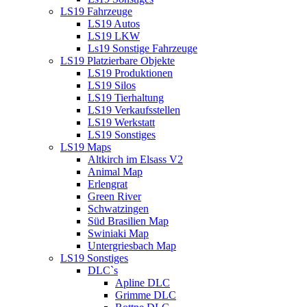
LS19 Fahrzeuge
LS19 Autos
LS19 LKW
Ls19 Sonstige Fahrzeuge
LS19 Platzierbare Objekte
LS19 Produktionen
LS19 Silos
LS19 Tierhaltung
LS19 Verkaufsstellen
LS19 Werkstatt
LS19 Sonstiges
LS19 Maps
Altkirch im Elsass V2
Animal Map
Erlengrat
Green River
Schwatzingen
Süd Brasilien Map
Swiniaki Map
Untergriesbach Map
LS19 Sonstiges
DLC`s
Apline DLC
Grimme DLC