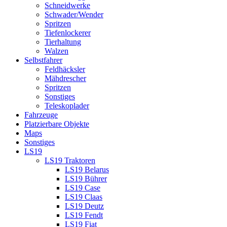
Schneidwerke
Schwader/Wender
Spritzen
Tiefenlockerer
Tierhaltung
Walzen
Selbstfahrer
Feldhäcksler
Mähdrescher
Spritzen
Sonstiges
Teleskoplader
Fahrzeuge
Platzierbare Objekte
Maps
Sonstiges
LS19
LS19 Traktoren
LS19 Belarus
LS19 Bührer
LS19 Case
LS19 Claas
LS19 Deutz
LS19 Fendt
LS19 Fiat