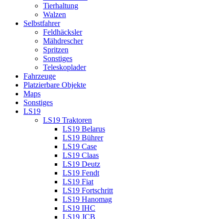
Tierhaltung
Walzen
Selbstfahrer
Feldhäcksler
Mähdrescher
Spritzen
Sonstiges
Teleskoplader
Fahrzeuge
Platzierbare Objekte
Maps
Sonstiges
LS19
LS19 Traktoren
LS19 Belarus
LS19 Bührer
LS19 Case
LS19 Claas
LS19 Deutz
LS19 Fendt
LS19 Fiat
LS19 Fortschritt
LS19 Hanomag
LS19 IHC
LS19 JCB