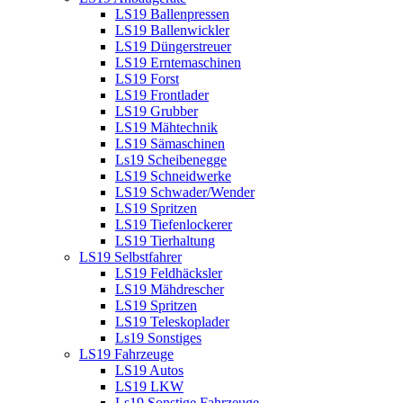
LS19 Ballenpressen
LS19 Ballenwickler
LS19 Düngerstreuer
LS19 Erntemaschinen
LS19 Forst
LS19 Frontlader
LS19 Grubber
LS19 Mähtechnik
LS19 Sämaschinen
Ls19 Scheibenegge
LS19 Schneidwerke
LS19 Schwader/Wender
LS19 Spritzen
LS19 Tiefenlockerer
LS19 Tierhaltung
LS19 Selbstfahrer
LS19 Feldhäcksler
LS19 Mähdrescher
LS19 Spritzen
LS19 Teleskoplader
Ls19 Sonstiges
LS19 Fahrzeuge
LS19 Autos
LS19 LKW
Ls19 Sonstige Fahrzeuge