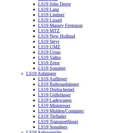
LS19 John Deere
LS19 Lanz
LS19 Lindner
LS19 Lizard
LS19 Massey Ferguson
LS19 MTZ
LS19 New Holland
LS19 Steyr
LS19 UMZ
LS19 Ursus
LS19 Valtra
LS19 Zetor
LS19 Sonstige
LS19 Anhänger
LS19 Auflieger
LS19 Ballenanhänger
LS19 Drehschemel
LS19 Güllefässer
LS19 Ladewagen
LS19 Miststreuer
LS19 Mulden/Container
LS19 Tieflader
LS19 Transportfässer
LS19 Sonstiges
LS19 Anbaugeräte