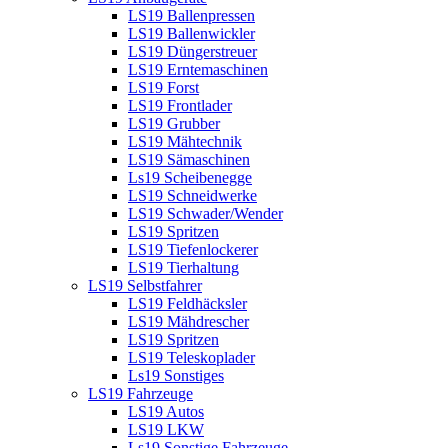
LS19 Ballenpressen
LS19 Ballenwickler
LS19 Düngerstreuer
LS19 Erntemaschinen
LS19 Forst
LS19 Frontlader
LS19 Grubber
LS19 Mähtechnik
LS19 Sämaschinen
Ls19 Scheibenegge
LS19 Schneidwerke
LS19 Schwader/Wender
LS19 Spritzen
LS19 Tiefenlockerer
LS19 Tierhaltung
LS19 Selbstfahrer
LS19 Feldhäcksler
LS19 Mähdrescher
LS19 Spritzen
LS19 Teleskoplader
Ls19 Sonstiges
LS19 Fahrzeuge
LS19 Autos
LS19 LKW
Ls19 Sonstige Fahrzeuge