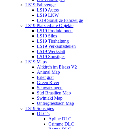
LS19 Fahrzeuge
LS19 Autos
LS19 LKW
Ls19 Sonstige Fahrzeuge
LS19 Platzierbare Objekte
LS19 Produktionen
LS19 Silos
LS19 Tierhaltung
LS19 Verkaufsstellen
LS19 Werkstatt
LS19 Sonstiges
LS19 Maps
Altkirch im Elsass V2
Animal Map
Erlengrat
Green River
Schwatzingen
Süd Brasilien Map
Swiniaki Map
Untergriesbach Map
LS19 Sonstiges
DLC`s
Apline DLC
Grimme DLC