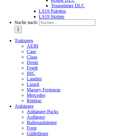
Rottne DLC
Youngtimer DLC
LS19 Paletten
LS19 Skripte
Suche nach:
Traktoren
AEBI
Case
Claas
Deutz
Fendt
IHC
Landini
Lizard
Massey Ferguson
Mercedes
Rigitrac
Anhänger
Anhänger Packs
Auflieger
Ballenanhänger
Forst
Güllefässer