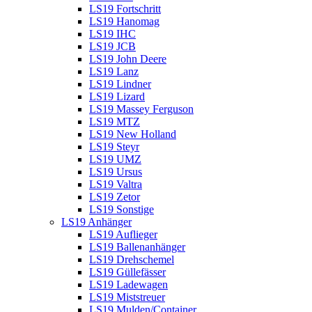
LS19 Fortschritt
LS19 Hanomag
LS19 IHC
LS19 JCB
LS19 John Deere
LS19 Lanz
LS19 Lindner
LS19 Lizard
LS19 Massey Ferguson
LS19 MTZ
LS19 New Holland
LS19 Steyr
LS19 UMZ
LS19 Ursus
LS19 Valtra
LS19 Zetor
LS19 Sonstige
LS19 Anhänger
LS19 Auflieger
LS19 Ballenanhänger
LS19 Drehschemel
LS19 Güllefässer
LS19 Ladewagen
LS19 Miststreuer
LS19 Mulden/Container