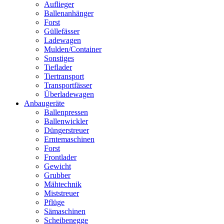
Auflieger
Ballenanhänger
Forst
Güllefässer
Ladewagen
Mulden/Container
Sonstiges
Tieflader
Tiertransport
Transportfässer
Überladewagen
Anbaugeräte
Ballenpressen
Ballenwickler
Düngerstreuer
Erntemaschinen
Forst
Frontlader
Gewicht
Grubber
Mähtechnik
Miststreuer
Pflüge
Sämaschinen
Scheibenegge