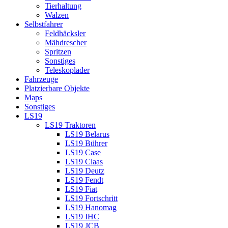
Tierhaltung
Walzen
Selbstfahrer
Feldhäcksler
Mähdrescher
Spritzen
Sonstiges
Teleskoplader
Fahrzeuge
Platzierbare Objekte
Maps
Sonstiges
LS19
LS19 Traktoren
LS19 Belarus
LS19 Bührer
LS19 Case
LS19 Claas
LS19 Deutz
LS19 Fendt
LS19 Fiat
LS19 Fortschritt
LS19 Hanomag
LS19 IHC
LS19 JCB