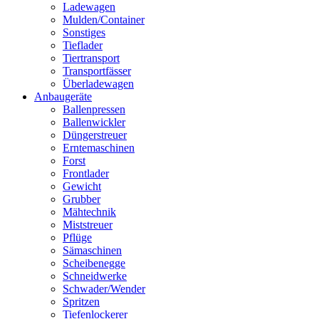
Ladewagen
Mulden/Container
Sonstiges
Tieflader
Tiertransport
Transportfässer
Überladewagen
Anbaugeräte
Ballenpressen
Ballenwickler
Düngerstreuer
Erntemaschinen
Forst
Frontlader
Gewicht
Grubber
Mähtechnik
Miststreuer
Pflüge
Sämaschinen
Scheibenegge
Schneidwerke
Schwader/Wender
Spritzen
Tiefenlockerer