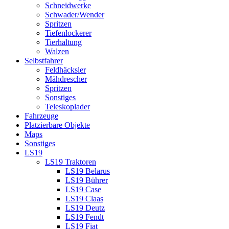
Schneidwerke
Schwader/Wender
Spritzen
Tiefenlockerer
Tierhaltung
Walzen
Selbstfahrer
Feldhäcksler
Mähdrescher
Spritzen
Sonstiges
Teleskoplader
Fahrzeuge
Platzierbare Objekte
Maps
Sonstiges
LS19
LS19 Traktoren
LS19 Belarus
LS19 Bührer
LS19 Case
LS19 Claas
LS19 Deutz
LS19 Fendt
LS19 Fiat