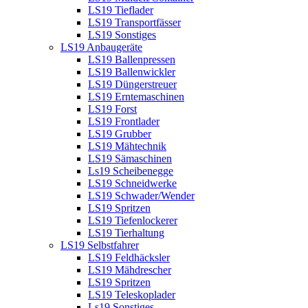
LS19 Tieflader
LS19 Transportfässer
LS19 Sonstiges
LS19 Anbaugeräte
LS19 Ballenpressen
LS19 Ballenwickler
LS19 Düngerstreuer
LS19 Erntemaschinen
LS19 Forst
LS19 Frontlader
LS19 Grubber
LS19 Mähtechnik
LS19 Sämaschinen
Ls19 Scheibenegge
LS19 Schneidwerke
LS19 Schwader/Wender
LS19 Spritzen
LS19 Tiefenlockerer
LS19 Tierhaltung
LS19 Selbstfahrer
LS19 Feldhäcksler
LS19 Mähdrescher
LS19 Spritzen
LS19 Teleskoplader
Ls19 Sonstiges