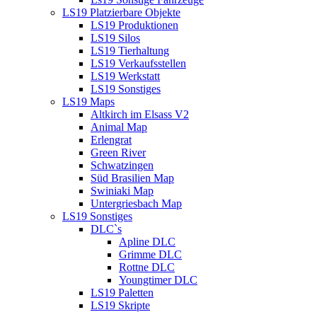
LS19 Platzierbare Objekte
LS19 Produktionen
LS19 Silos
LS19 Tierhaltung
LS19 Verkaufsstellen
LS19 Werkstatt
LS19 Sonstiges
LS19 Maps
Altkirch im Elsass V2
Animal Map
Erlengrat
Green River
Schwatzingen
Süd Brasilien Map
Swiniaki Map
Untergriesbach Map
LS19 Sonstiges
DLC`s
Apline DLC
Grimme DLC
Rottne DLC
Youngtimer DLC
LS19 Paletten
LS19 Skripte