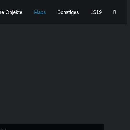
are Objekte
Maps
Sonstiges
LS19