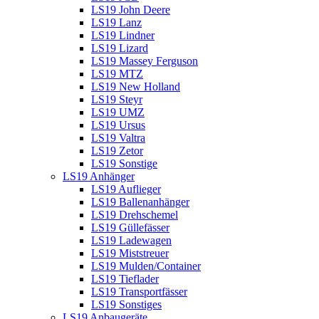
LS19 John Deere
LS19 Lanz
LS19 Lindner
LS19 Lizard
LS19 Massey Ferguson
LS19 MTZ
LS19 New Holland
LS19 Steyr
LS19 UMZ
LS19 Ursus
LS19 Valtra
LS19 Zetor
LS19 Sonstige
LS19 Anhänger
LS19 Auflieger
LS19 Ballenanhänger
LS19 Drehschemel
LS19 Güllefässer
LS19 Ladewagen
LS19 Miststreuer
LS19 Mulden/Container
LS19 Tieflader
LS19 Transportfässer
LS19 Sonstiges
LS19 Anbaugeräte