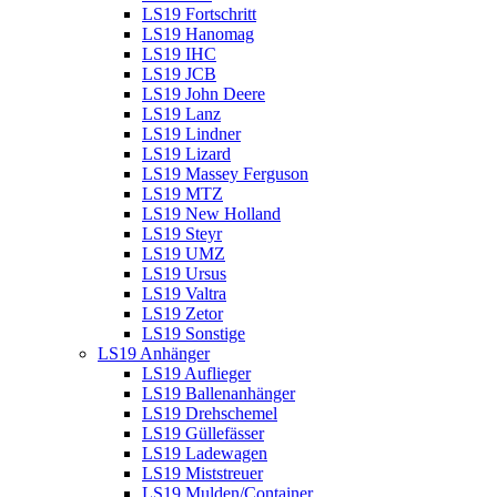
LS19 Fortschritt
LS19 Hanomag
LS19 IHC
LS19 JCB
LS19 John Deere
LS19 Lanz
LS19 Lindner
LS19 Lizard
LS19 Massey Ferguson
LS19 MTZ
LS19 New Holland
LS19 Steyr
LS19 UMZ
LS19 Ursus
LS19 Valtra
LS19 Zetor
LS19 Sonstige
LS19 Anhänger
LS19 Auflieger
LS19 Ballenanhänger
LS19 Drehschemel
LS19 Güllefässer
LS19 Ladewagen
LS19 Miststreuer
LS19 Mulden/Container