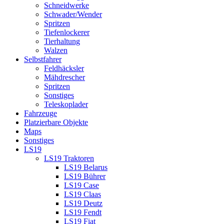
Schneidwerke
Schwader/Wender
Spritzen
Tiefenlockerer
Tierhaltung
Walzen
Selbstfahrer
Feldhäcksler
Mähdrescher
Spritzen
Sonstiges
Teleskoplader
Fahrzeuge
Platzierbare Objekte
Maps
Sonstiges
LS19
LS19 Traktoren
LS19 Belarus
LS19 Bührer
LS19 Case
LS19 Claas
LS19 Deutz
LS19 Fendt
LS19 Fiat