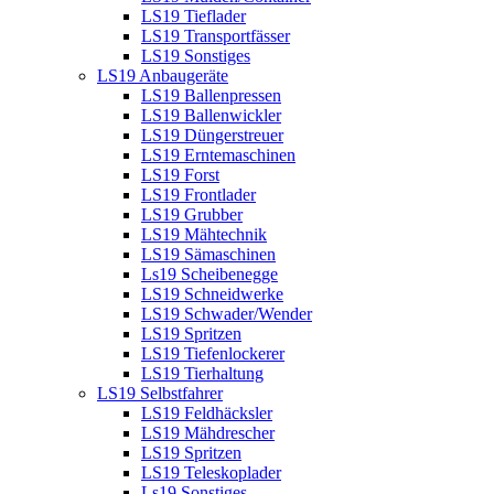
LS19 Tieflader
LS19 Transportfässer
LS19 Sonstiges
LS19 Anbaugeräte
LS19 Ballenpressen
LS19 Ballenwickler
LS19 Düngerstreuer
LS19 Erntemaschinen
LS19 Forst
LS19 Frontlader
LS19 Grubber
LS19 Mähtechnik
LS19 Sämaschinen
Ls19 Scheibenegge
LS19 Schneidwerke
LS19 Schwader/Wender
LS19 Spritzen
LS19 Tiefenlockerer
LS19 Tierhaltung
LS19 Selbstfahrer
LS19 Feldhäcksler
LS19 Mähdrescher
LS19 Spritzen
LS19 Teleskoplader
Ls19 Sonstiges