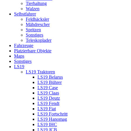
Tierhaltung
Walzen
Selbstfahrer
Feldhäcksler
Mähdrescher
Spritzen
Sonstiges
Teleskoplader
Fahrzeuge
Platzierbare Objekte
Maps
Sonstiges
LS19
LS19 Traktoren
LS19 Belarus
LS19 Bührer
LS19 Case
LS19 Claas
LS19 Deutz
LS19 Fendt
LS19 Fiat
LS19 Fortschritt
LS19 Hanomag
LS19 IHC
LS19 JCB