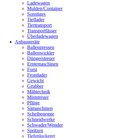
Ladewagen
Mulden/Container
Sonstiges
Tieflader
Tiertransport
Transportfässer
Überladewagen
Anbaugeräte
Ballenpressen
Ballenwickler
Düngerstreuer
Erntemaschinen
Forst
Frontlader
Gewicht
Grubber
Mähtechnik
Miststreuer
Pflüge
Sämaschinen
Scheibenegge
Schneidwerke
Schwader/Wender
Spritzen
Tiefenlockerer