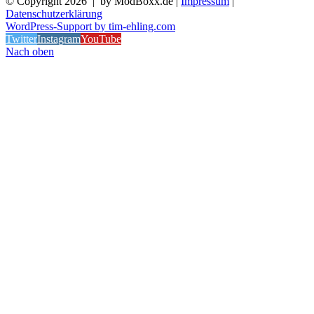
© Copyright
2026 | by ModBoxx.de |
Impressum
|
Datenschutzerklärung
WordPress-Support by tim-ehling.com
Twitter
Instagram
YouTube
Nach oben