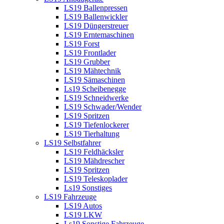
LS19 Ballenpressen
LS19 Ballenwickler
LS19 Düngerstreuer
LS19 Erntemaschinen
LS19 Forst
LS19 Frontlader
LS19 Grubber
LS19 Mähtechnik
LS19 Sämaschinen
Ls19 Scheibenegge
LS19 Schneidwerke
LS19 Schwader/Wender
LS19 Spritzen
LS19 Tiefenlockerer
LS19 Tierhaltung
LS19 Selbstfahrer
LS19 Feldhäcksler
LS19 Mähdrescher
LS19 Spritzen
LS19 Teleskoplader
Ls19 Sonstiges
LS19 Fahrzeuge
LS19 Autos
LS19 LKW
Ls19 Sonstige Fahrzeuge