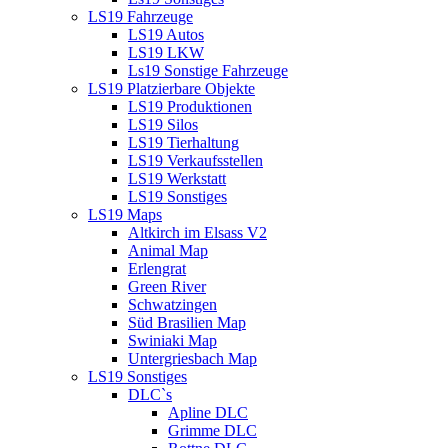
LS19 Fahrzeuge
LS19 Autos
LS19 LKW
Ls19 Sonstige Fahrzeuge
LS19 Platzierbare Objekte
LS19 Produktionen
LS19 Silos
LS19 Tierhaltung
LS19 Verkaufsstellen
LS19 Werkstatt
LS19 Sonstiges
LS19 Maps
Altkirch im Elsass V2
Animal Map
Erlengrat
Green River
Schwatzingen
Süd Brasilien Map
Swiniaki Map
Untergriesbach Map
LS19 Sonstiges
DLC`s
Apline DLC
Grimme DLC