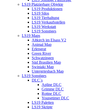
LS19 Platzierbare Objekte
LS19 Produktionen
LS19 Silos
LS19 Tierhaltung
LS19 Verkaufsstellen
LS19 Werkstatt
LS19 Sonstiges
LS19 Maps
Altkirch im Elsass V2
Animal Map
Erlengrat
Green River
Schwatzingen
Süd Brasilien Map
Swiniaki Map
Untergriesbach Map
LS19 Sonstiges
DLC`s
Apline DLC
Grimme DLC
Rottne DLC
Youngtimer DLC
LS19 Paletten
LS19 Skripte