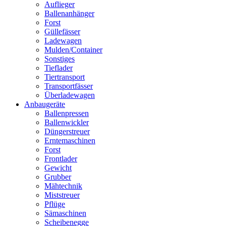
Auflieger
Ballenanhänger
Forst
Güllefässer
Ladewagen
Mulden/Container
Sonstiges
Tieflader
Tiertransport
Transportfässer
Überladewagen
Anbaugeräte
Ballenpressen
Ballenwickler
Düngerstreuer
Erntemaschinen
Forst
Frontlader
Gewicht
Grubber
Mähtechnik
Miststreuer
Pflüge
Sämaschinen
Scheibenegge