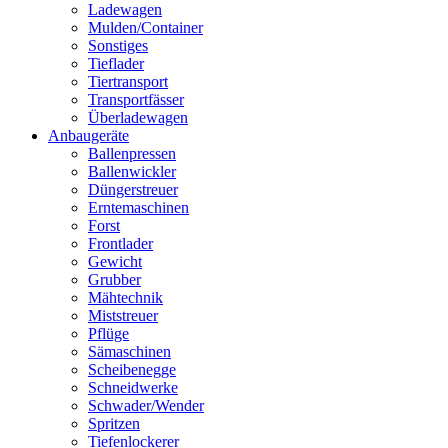
Ladewagen
Mulden/Container
Sonstiges
Tieflader
Tiertransport
Transportfässer
Überladewagen
Anbaugeräte
Ballenpressen
Ballenwickler
Düngerstreuer
Erntemaschinen
Forst
Frontlader
Gewicht
Grubber
Mähtechnik
Miststreuer
Pflüge
Sämaschinen
Scheibenegge
Schneidwerke
Schwader/Wender
Spritzen
Tiefenlockerer