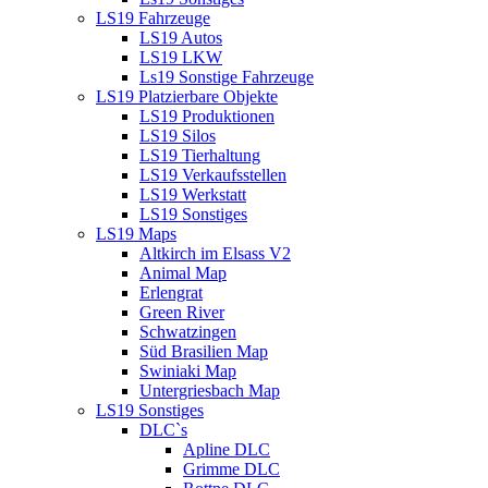
LS19 Fahrzeuge
LS19 Autos
LS19 LKW
Ls19 Sonstige Fahrzeuge
LS19 Platzierbare Objekte
LS19 Produktionen
LS19 Silos
LS19 Tierhaltung
LS19 Verkaufsstellen
LS19 Werkstatt
LS19 Sonstiges
LS19 Maps
Altkirch im Elsass V2
Animal Map
Erlengrat
Green River
Schwatzingen
Süd Brasilien Map
Swiniaki Map
Untergriesbach Map
LS19 Sonstiges
DLC`s
Apline DLC
Grimme DLC