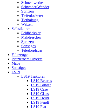
Schneidwerke
Schwader/Wender
Spritzen
Tiefenlockerer
Tierhaltung
Walzen
Selbstfahrer
Feldhäcksler
Mähdrescher
Spritzen
Sonstiges
Teleskoplader
Fahrzeuge
Platzierbare Objekte
Maps
Sonstiges
LS19
LS19 Traktoren
LS19 Belarus
LS19 Bührer
LS19 Case
LS19 Claas
LS19 Deutz
LS19 Fendt
LS19 Fiat