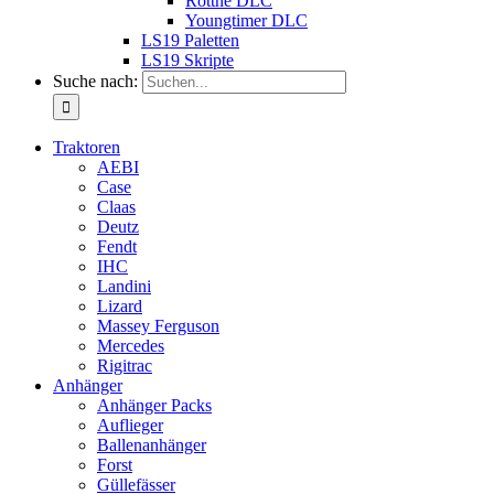
Rottne DLC
Youngtimer DLC
LS19 Paletten
LS19 Skripte
Suche nach:
Traktoren
AEBI
Case
Claas
Deutz
Fendt
IHC
Landini
Lizard
Massey Ferguson
Mercedes
Rigitrac
Anhänger
Anhänger Packs
Auflieger
Ballenanhänger
Forst
Güllefässer