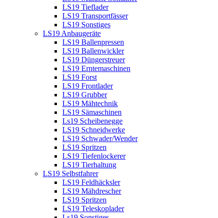
LS19 Tieflader
LS19 Transportfässer
LS19 Sonstiges
LS19 Anbaugeräte
LS19 Ballenpressen
LS19 Ballenwickler
LS19 Düngerstreuer
LS19 Erntemaschinen
LS19 Forst
LS19 Frontlader
LS19 Grubber
LS19 Mähtechnik
LS19 Sämaschinen
Ls19 Scheibenegge
LS19 Schneidwerke
LS19 Schwader/Wender
LS19 Spritzen
LS19 Tiefenlockerer
LS19 Tierhaltung
LS19 Selbstfahrer
LS19 Feldhäcksler
LS19 Mähdrescher
LS19 Spritzen
LS19 Teleskoplader
Ls19 Sonstiges