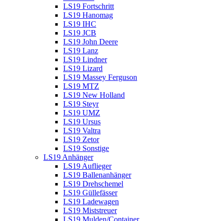
LS19 Fortschritt
LS19 Hanomag
LS19 IHC
LS19 JCB
LS19 John Deere
LS19 Lanz
LS19 Lindner
LS19 Lizard
LS19 Massey Ferguson
LS19 MTZ
LS19 New Holland
LS19 Steyr
LS19 UMZ
LS19 Ursus
LS19 Valtra
LS19 Zetor
LS19 Sonstige
LS19 Anhänger
LS19 Auflieger
LS19 Ballenanhänger
LS19 Drehschemel
LS19 Güllefässer
LS19 Ladewagen
LS19 Miststreuer
LS19 Mulden/Container