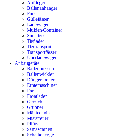
Auflieger
Ballenanhänger
Forst
Güllefässer
Ladewagen
Mulden/Container
Sonstiges
Tieflader
Tiertransport
Transportfässer
Überladewagen
Anbaugeräte
Ballenpressen
Ballenwickler
Düngerstreuer
Erntemaschinen
Forst
Frontlader
Gewicht
Grubber
Mähtechnik
Miststreuer
Pflüge
Sämaschinen
Scheibenegge