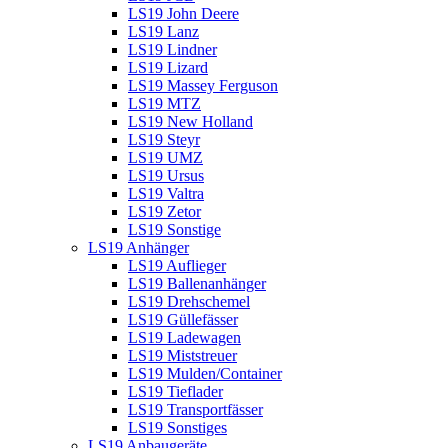
LS19 John Deere
LS19 Lanz
LS19 Lindner
LS19 Lizard
LS19 Massey Ferguson
LS19 MTZ
LS19 New Holland
LS19 Steyr
LS19 UMZ
LS19 Ursus
LS19 Valtra
LS19 Zetor
LS19 Sonstige
LS19 Anhänger
LS19 Auflieger
LS19 Ballenanhänger
LS19 Drehschemel
LS19 Güllefässer
LS19 Ladewagen
LS19 Miststreuer
LS19 Mulden/Container
LS19 Tieflader
LS19 Transportfässer
LS19 Sonstiges
LS19 Anbaugeräte