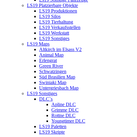
LS19 Platzierbare Objekte
LS19 Produktionen
LS19 Silos
LS19 Tierhaltung
LS19 Verkaufsstellen
LS19 Werkstatt
LS19 Sonstiges
LS19 Maps
Altkirch im Elsass V2
Animal Map
Erlengrat
Green River
Schwatzingen
Süd Brasilien Map
Swiniaki Map
Untergriesbach Map
LS19 Sonstiges
DLC`s
Apline DLC
Grimme DLC
Rottne DLC
Youngtimer DLC
LS19 Paletten
LS19 Skripte