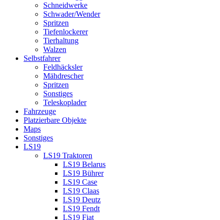
Schneidwerke
Schwader/Wender
Spritzen
Tiefenlockerer
Tierhaltung
Walzen
Selbstfahrer
Feldhäcksler
Mähdrescher
Spritzen
Sonstiges
Teleskoplader
Fahrzeuge
Platzierbare Objekte
Maps
Sonstiges
LS19
LS19 Traktoren
LS19 Belarus
LS19 Bührer
LS19 Case
LS19 Claas
LS19 Deutz
LS19 Fendt
LS19 Fiat