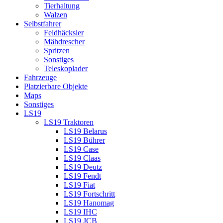
Tierhaltung
Walzen
Selbstfahrer
Feldhäcksler
Mähdrescher
Spritzen
Sonstiges
Teleskoplader
Fahrzeuge
Platzierbare Objekte
Maps
Sonstiges
LS19
LS19 Traktoren
LS19 Belarus
LS19 Bührer
LS19 Case
LS19 Claas
LS19 Deutz
LS19 Fendt
LS19 Fiat
LS19 Fortschritt
LS19 Hanomag
LS19 IHC
LS19 JCB