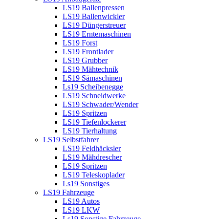
LS19 Ballenpressen
LS19 Ballenwickler
LS19 Düngerstreuer
LS19 Erntemaschinen
LS19 Forst
LS19 Frontlader
LS19 Grubber
LS19 Mähtechnik
LS19 Sämaschinen
Ls19 Scheibenegge
LS19 Schneidwerke
LS19 Schwader/Wender
LS19 Spritzen
LS19 Tiefenlockerer
LS19 Tierhaltung
LS19 Selbstfahrer
LS19 Feldhäcksler
LS19 Mähdrescher
LS19 Spritzen
LS19 Teleskoplader
Ls19 Sonstiges
LS19 Fahrzeuge
LS19 Autos
LS19 LKW
Ls19 Sonstige Fahrzeuge