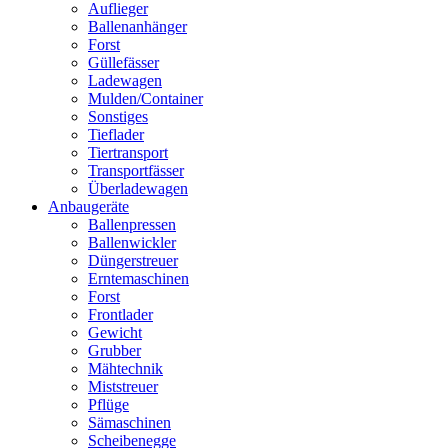
Auflieger
Ballenanhänger
Forst
Güllefässer
Ladewagen
Mulden/Container
Sonstiges
Tieflader
Tiertransport
Transportfässer
Überladewagen
Anbaugeräte
Ballenpressen
Ballenwickler
Düngerstreuer
Erntemaschinen
Forst
Frontlader
Gewicht
Grubber
Mähtechnik
Miststreuer
Pflüge
Sämaschinen
Scheibenegge