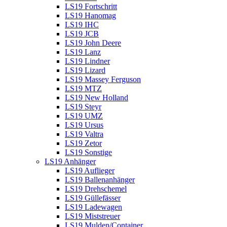
LS19 Fortschritt
LS19 Hanomag
LS19 IHC
LS19 JCB
LS19 John Deere
LS19 Lanz
LS19 Lindner
LS19 Lizard
LS19 Massey Ferguson
LS19 MTZ
LS19 New Holland
LS19 Steyr
LS19 UMZ
LS19 Ursus
LS19 Valtra
LS19 Zetor
LS19 Sonstige
LS19 Anhänger
LS19 Auflieger
LS19 Ballenanhänger
LS19 Drehschemel
LS19 Güllefässer
LS19 Ladewagen
LS19 Miststreuer
LS19 Mulden/Container