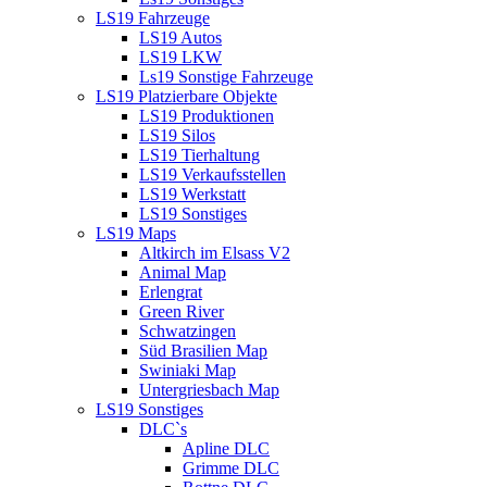
LS19 Fahrzeuge
LS19 Autos
LS19 LKW
Ls19 Sonstige Fahrzeuge
LS19 Platzierbare Objekte
LS19 Produktionen
LS19 Silos
LS19 Tierhaltung
LS19 Verkaufsstellen
LS19 Werkstatt
LS19 Sonstiges
LS19 Maps
Altkirch im Elsass V2
Animal Map
Erlengrat
Green River
Schwatzingen
Süd Brasilien Map
Swiniaki Map
Untergriesbach Map
LS19 Sonstiges
DLC`s
Apline DLC
Grimme DLC