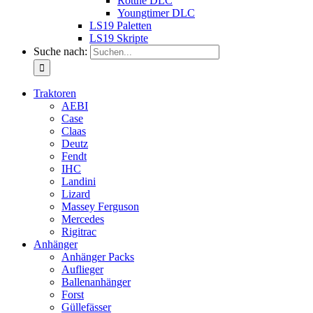
Rottne DLC
Youngtimer DLC
LS19 Paletten
LS19 Skripte
Suche nach:
Traktoren
AEBI
Case
Claas
Deutz
Fendt
IHC
Landini
Lizard
Massey Ferguson
Mercedes
Rigitrac
Anhänger
Anhänger Packs
Auflieger
Ballenanhänger
Forst
Güllefässer