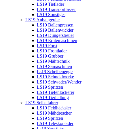
LS19 Tieflader
LS19 Transportfässer
LS19 Sonstiges
LS19 Anbaugeräte
LS19 Ballenpressen
LS19 Ballenwickler
LS19 Düngerstreuer
LS19 Erntemaschinen
LS19 Forst
LS19 Frontlader
LS19 Grubber
LS19 Mähtechnik
LS19 Sämaschinen
Ls19 Scheibenegge
LS19 Schneidwerke
LS19 Schwader/Wender
LS19 Spritzen
LS19 Tiefenlockerer
LS19 Tierhaltung
LS19 Selbstfahrer
LS19 Feldhäcksler
LS19 Mähdrescher
LS19 Spritzen
LS19 Teleskoplader
Ls19 Sonstiges