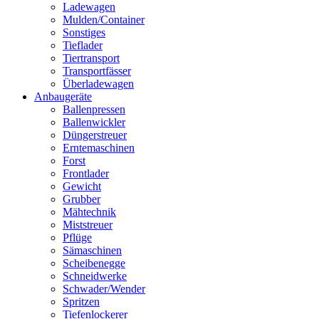
Ladewagen
Mulden/Container
Sonstiges
Tieflader
Tiertransport
Transportfässer
Überladewagen
Anbaugeräte
Ballenpressen
Ballenwickler
Düngerstreuer
Erntemaschinen
Forst
Frontlader
Gewicht
Grubber
Mähtechnik
Miststreuer
Pflüge
Sämaschinen
Scheibenegge
Schneidwerke
Schwader/Wender
Spritzen
Tiefenlockerer