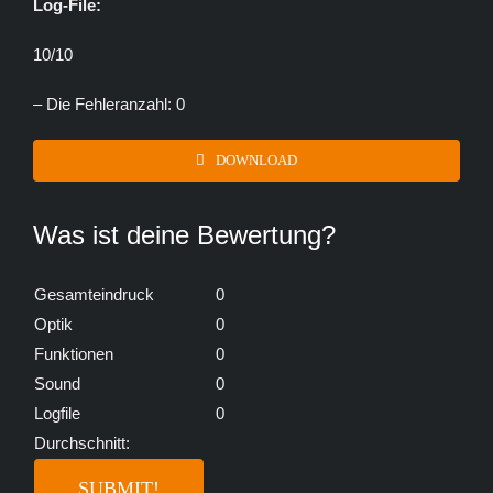
Log-File:
10/10
– Die Fehleranzahl: 0
DOWNLOAD
Was ist deine Bewertung?
Gesamteindruck
0
Optik
0
Funktionen
0
Sound
0
Logfile
0
Durchschnitt: