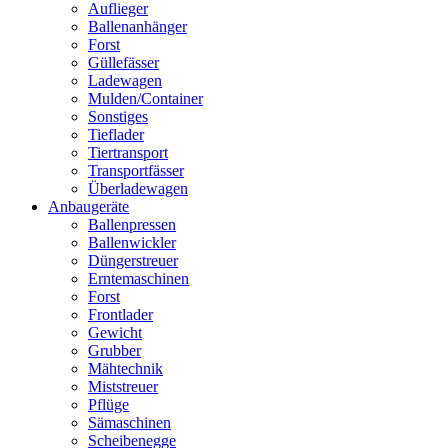
Auflieger
Ballenanhänger
Forst
Güllefässer
Ladewagen
Mulden/Container
Sonstiges
Tieflader
Tiertransport
Transportfässer
Überladewagen
Anbaugeräte
Ballenpressen
Ballenwickler
Düngerstreuer
Erntemaschinen
Forst
Frontlader
Gewicht
Grubber
Mähtechnik
Miststreuer
Pflüge
Sämaschinen
Scheibenegge