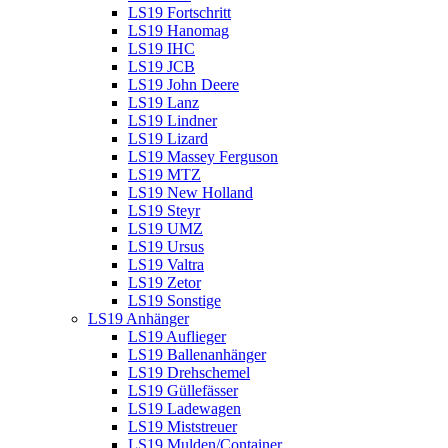
LS19 Fortschritt
LS19 Hanomag
LS19 IHC
LS19 JCB
LS19 John Deere
LS19 Lanz
LS19 Lindner
LS19 Lizard
LS19 Massey Ferguson
LS19 MTZ
LS19 New Holland
LS19 Steyr
LS19 UMZ
LS19 Ursus
LS19 Valtra
LS19 Zetor
LS19 Sonstige
LS19 Anhänger
LS19 Auflieger
LS19 Ballenanhänger
LS19 Drehschemel
LS19 Güllefässer
LS19 Ladewagen
LS19 Miststreuer
LS19 Mulden/Container