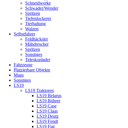
Schneidwerke
Schwader/Wender
Spritzen
Tiefenlockerer
Tierhaltung
Walzen
Selbstfahrer
Feldhäcksler
Mähdrescher
Spritzen
Sonstiges
Teleskoplader
Fahrzeuge
Platzierbare Objekte
Maps
Sonstiges
LS19
LS19 Traktoren
LS19 Belarus
LS19 Bührer
LS19 Case
LS19 Claas
LS19 Deutz
LS19 Fendt
LS19 Fiat