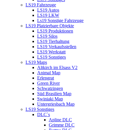
LS19 Fahrzeuge
LS19 Autos
LS19 LKW
Ls19 Sonstige Fahrzeuge
LS19 Platzierbare Objekte
LS19 Produktionen
LS19 Silos
LS19 Tierhaltung
LS19 Verkaufsstellen
LS19 Werkstatt
LS19 Sonstiges
LS19 Maps
Altkirch im Elsass V2
Animal Map
Erlengrat
Green River
Schwatzingen
Süd Brasilien Map
Swiniaki Map
Untergriesbach Map
LS19 Sonstiges
DLC`s
Apline DLC
Grimme DLC