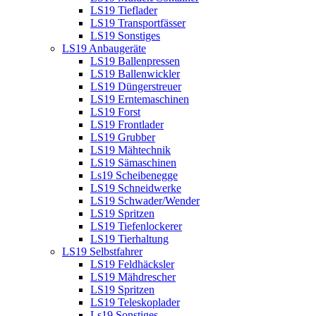
LS19 Tieflader
LS19 Transportfässer
LS19 Sonstiges
LS19 Anbaugeräte
LS19 Ballenpressen
LS19 Ballenwickler
LS19 Düngerstreuer
LS19 Erntemaschinen
LS19 Forst
LS19 Frontlader
LS19 Grubber
LS19 Mähtechnik
LS19 Sämaschinen
Ls19 Scheibenegge
LS19 Schneidwerke
LS19 Schwader/Wender
LS19 Spritzen
LS19 Tiefenlockerer
LS19 Tierhaltung
LS19 Selbstfahrer
LS19 Feldhäcksler
LS19 Mähdrescher
LS19 Spritzen
LS19 Teleskoplader
Ls19 Sonstiges