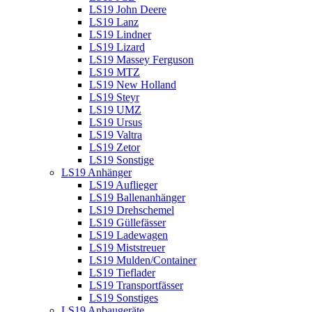
LS19 John Deere
LS19 Lanz
LS19 Lindner
LS19 Lizard
LS19 Massey Ferguson
LS19 MTZ
LS19 New Holland
LS19 Steyr
LS19 UMZ
LS19 Ursus
LS19 Valtra
LS19 Zetor
LS19 Sonstige
LS19 Anhänger
LS19 Auflieger
LS19 Ballenanhänger
LS19 Drehschemel
LS19 Güllefässer
LS19 Ladewagen
LS19 Miststreuer
LS19 Mulden/Container
LS19 Tieflader
LS19 Transportfässer
LS19 Sonstiges
LS19 Anbaugeräte