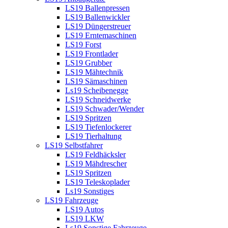
LS19 Ballenpressen
LS19 Ballenwickler
LS19 Düngerstreuer
LS19 Erntemaschinen
LS19 Forst
LS19 Frontlader
LS19 Grubber
LS19 Mähtechnik
LS19 Sämaschinen
Ls19 Scheibenegge
LS19 Schneidwerke
LS19 Schwader/Wender
LS19 Spritzen
LS19 Tiefenlockerer
LS19 Tierhaltung
LS19 Selbstfahrer
LS19 Feldhäcksler
LS19 Mähdrescher
LS19 Spritzen
LS19 Teleskoplader
Ls19 Sonstiges
LS19 Fahrzeuge
LS19 Autos
LS19 LKW
Ls19 Sonstige Fahrzeuge