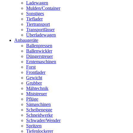
Ladewagen
Mulden/Container
Sonstiges
Tieflader
Tiertransport
Transportfässer
Überladewagen
Anbaugeräte
Ballenpressen
Ballenwickler
Düngerstreuer
Erntemaschinen
Forst
Frontlader
Gewicht
Grubber
Mähtechnik
Miststreuer
Pflüge
Sämaschinen
Scheibenegge
Schneidwerke
Schwader/Wender
Spritzen
Tiefenlockerer