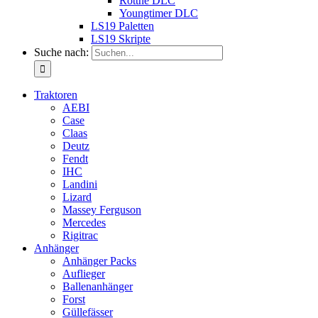
Rottne DLC
Youngtimer DLC
LS19 Paletten
LS19 Skripte
Suche nach:
Traktoren
AEBI
Case
Claas
Deutz
Fendt
IHC
Landini
Lizard
Massey Ferguson
Mercedes
Rigitrac
Anhänger
Anhänger Packs
Auflieger
Ballenanhänger
Forst
Güllefässer