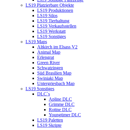
LS19 Platzierbare Objekte
LS19 Produktionen
LS19 Silos
LS19 Tierhaltung
LS19 Verkaufsstellen
LS19 Werkstatt
LS19 Sonstiges
LS19 Maps
Altkirch im Elsass V2
Animal Map
Erlengrat
Green River
Schwatzingen
Süd Brasilien Map
Swiniaki Map
Untergriesbach Map
LS19 Sonstiges
DLC`s
Apline DLC
Grimme DLC
Rottne DLC
Youngtimer DLC
LS19 Paletten
LS19 Skripte