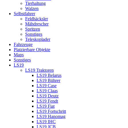
Tierhaltung
Walzen
Selbstfahrer
Feldhäcksler
Mähdrescher
Spritzen
Sonstiges
Teleskoplader
Fahrzeuge
Platzierbare Objekte
Maps
Sonstiges
LS19
LS19 Traktoren
LS19 Belarus
LS19 Bührer
LS19 Case
LS19 Claas
LS19 Deutz
LS19 Fendt
LS19 Fiat
LS19 Fortschritt
LS19 Hanomag
LS19 IHC
LS19 JCB