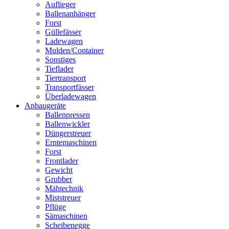
Auflieger
Ballenanhänger
Forst
Güllefässer
Ladewagen
Mulden/Container
Sonstiges
Tieflader
Tiertransport
Transportfässer
Überladewagen
Anbaugeräte
Ballenpressen
Ballenwickler
Düngerstreuer
Erntemaschinen
Forst
Frontlader
Gewicht
Grubber
Mähtechnik
Miststreuer
Pflüge
Sämaschinen
Scheibenegge