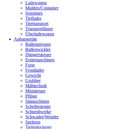
Ladewagen
Mulden/Container
Sonstiges
Tieflader
Tiertransport
Transportfässer
Überladewagen
Anbaugeräte
Ballenpressen
Ballenwickler
Düngerstreuer
Erntemaschinen
Forst
Frontlader
Gewicht
Grubber
Mähtechnik
Miststreuer
Pflüge
Sämaschinen
Scheibenegge
Schneidwerke
Schwader/Wender
Spritzen
Tiefenlockerer