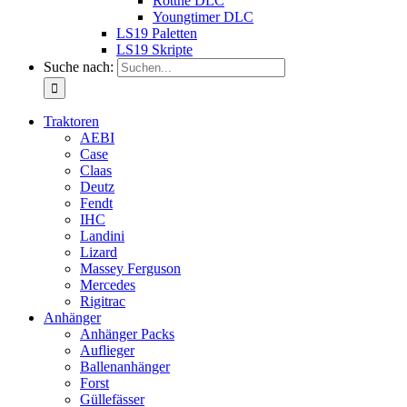
Rottne DLC
Youngtimer DLC
LS19 Paletten
LS19 Skripte
Suche nach:
Traktoren
AEBI
Case
Claas
Deutz
Fendt
IHC
Landini
Lizard
Massey Ferguson
Mercedes
Rigitrac
Anhänger
Anhänger Packs
Auflieger
Ballenanhänger
Forst
Güllefässer