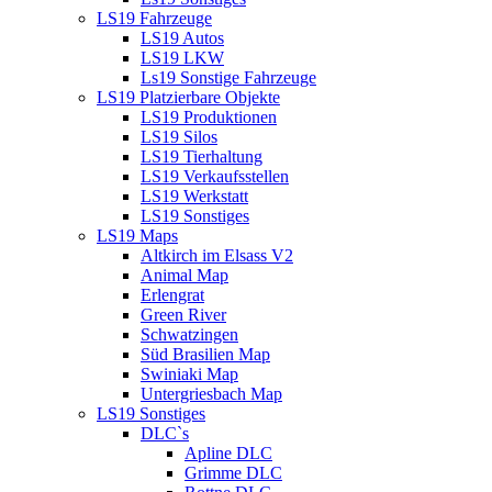
LS19 Fahrzeuge
LS19 Autos
LS19 LKW
Ls19 Sonstige Fahrzeuge
LS19 Platzierbare Objekte
LS19 Produktionen
LS19 Silos
LS19 Tierhaltung
LS19 Verkaufsstellen
LS19 Werkstatt
LS19 Sonstiges
LS19 Maps
Altkirch im Elsass V2
Animal Map
Erlengrat
Green River
Schwatzingen
Süd Brasilien Map
Swiniaki Map
Untergriesbach Map
LS19 Sonstiges
DLC`s
Apline DLC
Grimme DLC