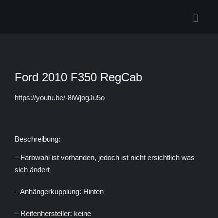
Zum
Inhalt
springen
Ford 2010 F350 RegCab
https://youtu.be/-8iWjogJu5o
Beschreibung:
– Farbwahl ist vorhanden, jedoch ist nicht ersichtlich was
sich ändert
– Anhängerkupplung: Hinten
– Reifenhersteller: keine