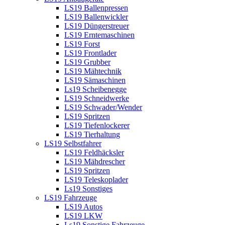
LS19 Ballenpressen
LS19 Ballenwickler
LS19 Düngerstreuer
LS19 Erntemaschinen
LS19 Forst
LS19 Frontlader
LS19 Grubber
LS19 Mähtechnik
LS19 Sämaschinen
Ls19 Scheibenegge
LS19 Schneidwerke
LS19 Schwader/Wender
LS19 Spritzen
LS19 Tiefenlockerer
LS19 Tierhaltung
LS19 Selbstfahrer
LS19 Feldhäcksler
LS19 Mähdrescher
LS19 Spritzen
LS19 Teleskoplader
Ls19 Sonstiges
LS19 Fahrzeuge
LS19 Autos
LS19 LKW
Ls19 Sonstige Fahrzeuge