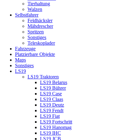
Tierhaltung
Walzen
Selbstfahrer
Feldhäcksler
Mähdrescher
Spritzen
Sonstiges
Teleskoplader
Fahrzeuge
Platzierbare Objekte
Maps
Sonstiges
LS19
LS19 Traktoren
LS19 Belarus
LS19 Bührer
LS19 Case
LS19 Claas
LS19 Deutz
LS19 Fendt
LS19 Fiat
LS19 Fortschritt
LS19 Hanomag
LS19 IHC
LS19 JCB