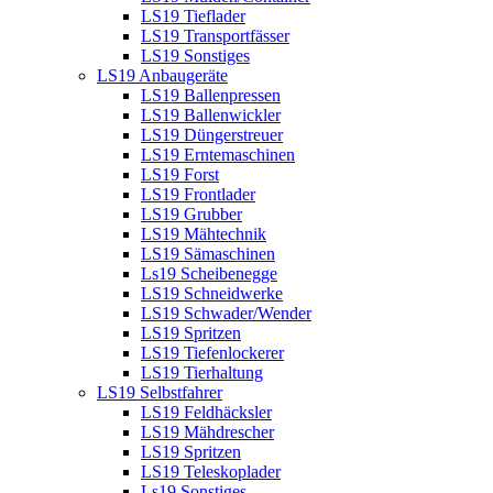
LS19 Tieflader
LS19 Transportfässer
LS19 Sonstiges
LS19 Anbaugeräte
LS19 Ballenpressen
LS19 Ballenwickler
LS19 Düngerstreuer
LS19 Erntemaschinen
LS19 Forst
LS19 Frontlader
LS19 Grubber
LS19 Mähtechnik
LS19 Sämaschinen
Ls19 Scheibenegge
LS19 Schneidwerke
LS19 Schwader/Wender
LS19 Spritzen
LS19 Tiefenlockerer
LS19 Tierhaltung
LS19 Selbstfahrer
LS19 Feldhäcksler
LS19 Mähdrescher
LS19 Spritzen
LS19 Teleskoplader
Ls19 Sonstiges