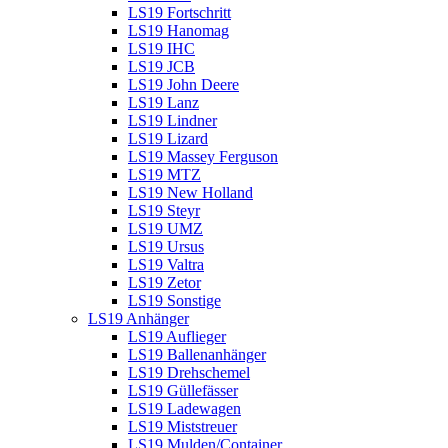
LS19 Fortschritt
LS19 Hanomag
LS19 IHC
LS19 JCB
LS19 John Deere
LS19 Lanz
LS19 Lindner
LS19 Lizard
LS19 Massey Ferguson
LS19 MTZ
LS19 New Holland
LS19 Steyr
LS19 UMZ
LS19 Ursus
LS19 Valtra
LS19 Zetor
LS19 Sonstige
LS19 Anhänger
LS19 Auflieger
LS19 Ballenanhänger
LS19 Drehschemel
LS19 Güllefässer
LS19 Ladewagen
LS19 Miststreuer
LS19 Mulden/Container