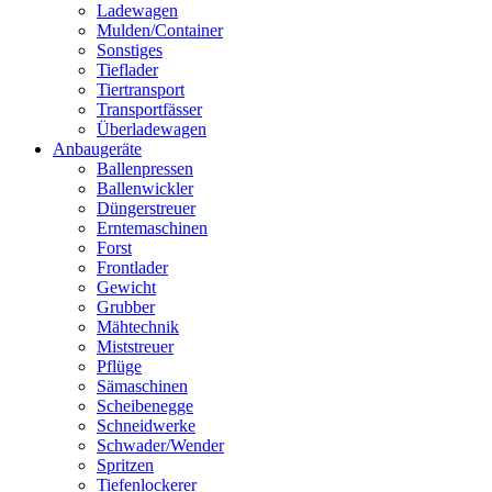
Ladewagen
Mulden/Container
Sonstiges
Tieflader
Tiertransport
Transportfässer
Überladewagen
Anbaugeräte
Ballenpressen
Ballenwickler
Düngerstreuer
Erntemaschinen
Forst
Frontlader
Gewicht
Grubber
Mähtechnik
Miststreuer
Pflüge
Sämaschinen
Scheibenegge
Schneidwerke
Schwader/Wender
Spritzen
Tiefenlockerer