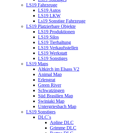
LS19 Fahrzeuge
LS19 Autos
LS19 LKW
Ls19 Sonstige Fahrzeuge
LS19 Platzierbare Objekte
LS19 Produktionen
LS19 Silos
LS19 Tierhaltung
LS19 Verkaufsstellen
LS19 Werkstatt
LS19 Sonstiges
LS19 Maps
Altkirch im Elsass V2
Animal Map
Erlengrat
Green River
Schwatzingen
Süd Brasilien Map
Swiniaki Map
Untergriesbach Map
LS19 Sonstiges
DLC`s
Apline DLC
Grimme DLC