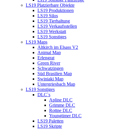
LS19 Platzierbare Objekte
LS19 Produktionen
LS19 Silos
LS19 Tierhaltung
LS19 Verkaufsstellen
LS19 Werkstatt
LS19 Sonstiges
LS19 Maps
Altkirch im Elsass V2
Animal Map
Erlengrat
Green River
Schwatzingen
Süd Brasilien Map
Swiniaki Map
Untergriesbach Map
LS19 Sonstiges
DLC`s
Apline DLC
Grimme DLC
Rottne DLC
Youngtimer DLC
LS19 Paletten
LS19 Skripte