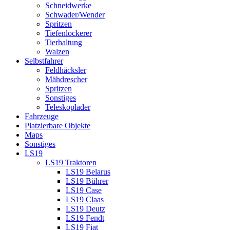
Schneidwerke
Schwader/Wender
Spritzen
Tiefenlockerer
Tierhaltung
Walzen
Selbstfahrer
Feldhäcksler
Mähdrescher
Spritzen
Sonstiges
Teleskoplader
Fahrzeuge
Platzierbare Objekte
Maps
Sonstiges
LS19
LS19 Traktoren
LS19 Belarus
LS19 Bührer
LS19 Case
LS19 Claas
LS19 Deutz
LS19 Fendt
LS19 Fiat