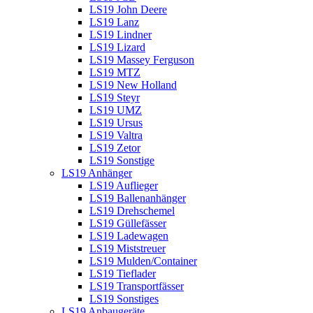
LS19 John Deere
LS19 Lanz
LS19 Lindner
LS19 Lizard
LS19 Massey Ferguson
LS19 MTZ
LS19 New Holland
LS19 Steyr
LS19 UMZ
LS19 Ursus
LS19 Valtra
LS19 Zetor
LS19 Sonstige
LS19 Anhänger
LS19 Auflieger
LS19 Ballenanhänger
LS19 Drehschemel
LS19 Güllefässer
LS19 Ladewagen
LS19 Miststreuer
LS19 Mulden/Container
LS19 Tieflader
LS19 Transportfässer
LS19 Sonstiges
LS19 Anbaugeräte