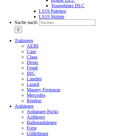
Rottne DLC
Youngtimer DLC
LS19 Paletten
LS19 Skripte
Suche nach:
Traktoren
AEBI
Case
Claas
Deutz
Fendt
IHC
Landini
Lizard
Massey Ferguson
Mercedes
Rigitrac
Anhänger
Anhänger Packs
Auflieger
Ballenanhänger
Forst
Güllefässer