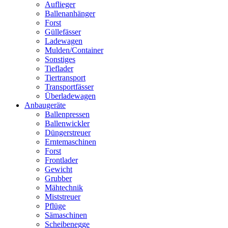
Auflieger
Ballenanhänger
Forst
Güllefässer
Ladewagen
Mulden/Container
Sonstiges
Tieflader
Tiertransport
Transportfässer
Überladewagen
Anbaugeräte
Ballenpressen
Ballenwickler
Düngerstreuer
Erntemaschinen
Forst
Frontlader
Gewicht
Grubber
Mähtechnik
Miststreuer
Pflüge
Sämaschinen
Scheibenegge