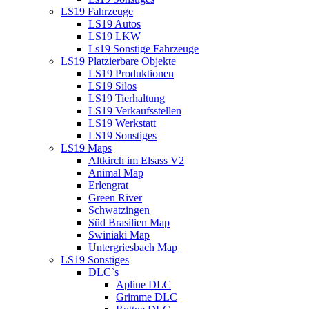
LS19 Fahrzeuge
LS19 Autos
LS19 LKW
Ls19 Sonstige Fahrzeuge
LS19 Platzierbare Objekte
LS19 Produktionen
LS19 Silos
LS19 Tierhaltung
LS19 Verkaufsstellen
LS19 Werkstatt
LS19 Sonstiges
LS19 Maps
Altkirch im Elsass V2
Animal Map
Erlengrat
Green River
Schwatzingen
Süd Brasilien Map
Swiniaki Map
Untergriesbach Map
LS19 Sonstiges
DLC`s
Apline DLC
Grimme DLC