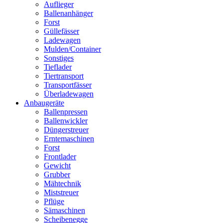
Auflieger
Ballenanhänger
Forst
Güllefässer
Ladewagen
Mulden/Container
Sonstiges
Tieflader
Tiertransport
Transportfässer
Überladewagen
Anbaugeräte
Ballenpressen
Ballenwickler
Düngerstreuer
Erntemaschinen
Forst
Frontlader
Gewicht
Grubber
Mähtechnik
Miststreuer
Pflüge
Sämaschinen
Scheibenegge