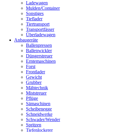
Ladewagen
Mulden/Container
Sonstiges
Tieflader
Tiertransport
Transportfässer
Überladewagen
Anbaugeräte
Ballenpressen
Ballenwickler
Düngerstreuer
Erntemaschinen
Forst
Frontlader
Gewicht
Grubber
Mähtechnik
Miststreuer
Pflüge
Sämaschinen
Scheibenegge
Schneidwerke
Schwader/Wender
Spritzen
Tiefenlockerer