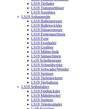
LS19 Tieflader
LS19 Transportfässer
LS19 Sonstiges
LS19 Anbaugeräte
LS19 Ballenpressen
LS19 Ballenwickler
LS19 Düngerstreuer
LS19 Erntemaschinen
LS19 Forst
LS19 Frontlader
LS19 Grubber
LS19 Mähtechnik
LS19 Sämaschinen
Ls19 Scheibenegge
LS19 Schneidwerke
LS19 Schwader/Wender
LS19 Spritzen
LS19 Tiefenlockerer
LS19 Tierhaltung
LS19 Selbstfahrer
LS19 Feldhäcksler
LS19 Mähdrescher
LS19 Spritzen
LS19 Teleskoplader
Ls19 Sonstiges