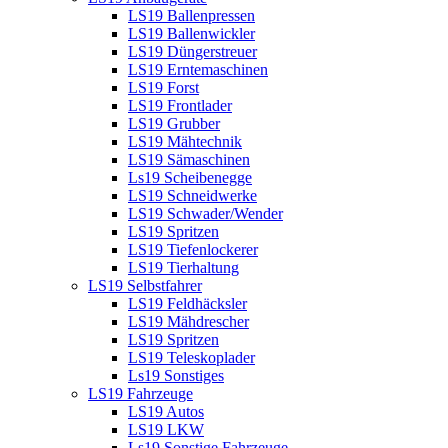
LS19 Ballenpressen
LS19 Ballenwickler
LS19 Düngerstreuer
LS19 Erntemaschinen
LS19 Forst
LS19 Frontlader
LS19 Grubber
LS19 Mähtechnik
LS19 Sämaschinen
Ls19 Scheibenegge
LS19 Schneidwerke
LS19 Schwader/Wender
LS19 Spritzen
LS19 Tiefenlockerer
LS19 Tierhaltung
LS19 Selbstfahrer
LS19 Feldhäcksler
LS19 Mähdrescher
LS19 Spritzen
LS19 Teleskoplader
Ls19 Sonstiges
LS19 Fahrzeuge
LS19 Autos
LS19 LKW
Ls19 Sonstige Fahrzeuge