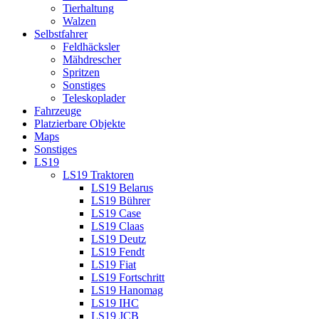
Tierhaltung
Walzen
Selbstfahrer
Feldhäcksler
Mähdrescher
Spritzen
Sonstiges
Teleskoplader
Fahrzeuge
Platzierbare Objekte
Maps
Sonstiges
LS19
LS19 Traktoren
LS19 Belarus
LS19 Bührer
LS19 Case
LS19 Claas
LS19 Deutz
LS19 Fendt
LS19 Fiat
LS19 Fortschritt
LS19 Hanomag
LS19 IHC
LS19 JCB