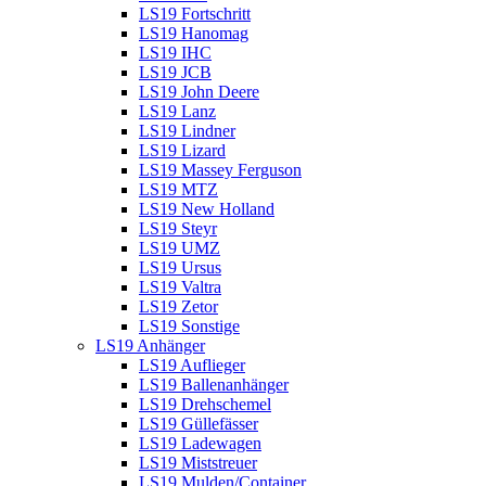
LS19 Fortschritt
LS19 Hanomag
LS19 IHC
LS19 JCB
LS19 John Deere
LS19 Lanz
LS19 Lindner
LS19 Lizard
LS19 Massey Ferguson
LS19 MTZ
LS19 New Holland
LS19 Steyr
LS19 UMZ
LS19 Ursus
LS19 Valtra
LS19 Zetor
LS19 Sonstige
LS19 Anhänger
LS19 Auflieger
LS19 Ballenanhänger
LS19 Drehschemel
LS19 Güllefässer
LS19 Ladewagen
LS19 Miststreuer
LS19 Mulden/Container