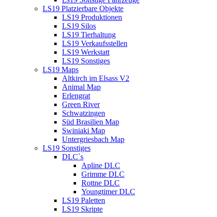
LS19 Platzierbare Objekte
LS19 Produktionen
LS19 Silos
LS19 Tierhaltung
LS19 Verkaufsstellen
LS19 Werkstatt
LS19 Sonstiges
LS19 Maps
Altkirch im Elsass V2
Animal Map
Erlengrat
Green River
Schwatzingen
Süd Brasilien Map
Swiniaki Map
Untergriesbach Map
LS19 Sonstiges
DLC`s
Apline DLC
Grimme DLC
Rottne DLC
Youngtimer DLC
LS19 Paletten
LS19 Skripte