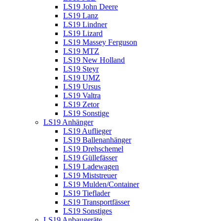
LS19 John Deere
LS19 Lanz
LS19 Lindner
LS19 Lizard
LS19 Massey Ferguson
LS19 MTZ
LS19 New Holland
LS19 Steyr
LS19 UMZ
LS19 Ursus
LS19 Valtra
LS19 Zetor
LS19 Sonstige
LS19 Anhänger
LS19 Auflieger
LS19 Ballenanhänger
LS19 Drehschemel
LS19 Güllefässer
LS19 Ladewagen
LS19 Miststreuer
LS19 Mulden/Container
LS19 Tieflader
LS19 Transportfässer
LS19 Sonstiges
LS19 Anbaugeräte