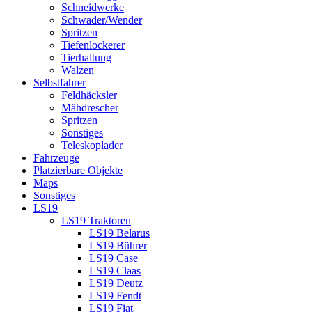
Schneidwerke
Schwader/Wender
Spritzen
Tiefenlockerer
Tierhaltung
Walzen
Selbstfahrer
Feldhäcksler
Mähdrescher
Spritzen
Sonstiges
Teleskoplader
Fahrzeuge
Platzierbare Objekte
Maps
Sonstiges
LS19
LS19 Traktoren
LS19 Belarus
LS19 Bührer
LS19 Case
LS19 Claas
LS19 Deutz
LS19 Fendt
LS19 Fiat