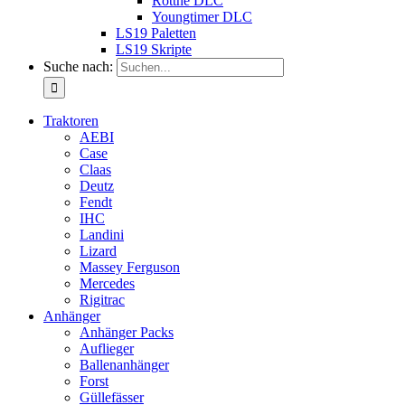
Rottne DLC
Youngtimer DLC
LS19 Paletten
LS19 Skripte
Suche nach:
Traktoren
AEBI
Case
Claas
Deutz
Fendt
IHC
Landini
Lizard
Massey Ferguson
Mercedes
Rigitrac
Anhänger
Anhänger Packs
Auflieger
Ballenanhänger
Forst
Güllefässer