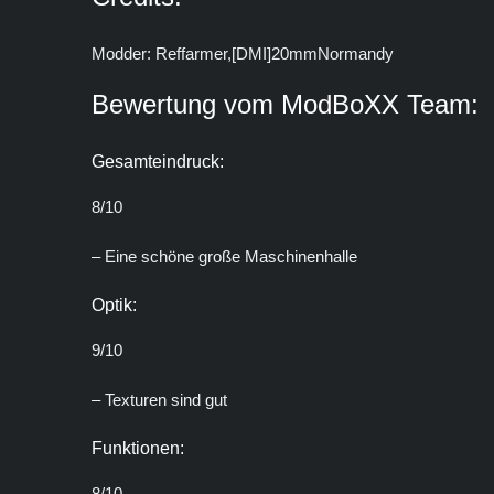
Modder: Reffarmer,[DMI]20mmNormandy
Bewertung vom ModBoXX Team:
Gesamteindruck:
8/10
– Eine schöne große Maschinenhalle
Optik:
9/10
– Texturen sind gut
Funktionen:
8/10