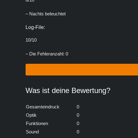
– Nachts beleuchtet
Log-File:
10/10
– Die Fehleranzahl: 0
Was ist deine Bewertung?
Gesamteindruck
0
Optik
0
Funktionen
0
Sound
0