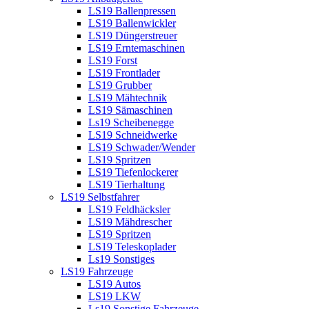
LS19 Ballenpressen
LS19 Ballenwickler
LS19 Düngerstreuer
LS19 Erntemaschinen
LS19 Forst
LS19 Frontlader
LS19 Grubber
LS19 Mähtechnik
LS19 Sämaschinen
Ls19 Scheibenegge
LS19 Schneidwerke
LS19 Schwader/Wender
LS19 Spritzen
LS19 Tiefenlockerer
LS19 Tierhaltung
LS19 Selbstfahrer
LS19 Feldhäcksler
LS19 Mähdrescher
LS19 Spritzen
LS19 Teleskoplader
Ls19 Sonstiges
LS19 Fahrzeuge
LS19 Autos
LS19 LKW
Ls19 Sonstige Fahrzeuge