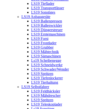
LS19 Tieflader
LS19 Transportfässer
LS19 Sonstiges
LS19 Anbaugeräte
LS19 Ballenpressen
LS19 Ballenwickler
LS19 Düngerstreuer
LS19 Erntemaschinen
LS19 Forst
LS19 Frontlader
LS19 Grubber
LS19 Mähtechnik
LS19 Sämaschinen
Ls19 Scheibenegge
LS19 Schneidwerke
LS19 Schwader/Wender
LS19 Spritzen
LS19 Tiefenlockerer
LS19 Tierhaltung
LS19 Selbstfahrer
LS19 Feldhäcksler
LS19 Mähdrescher
LS19 Spritzen
LS19 Teleskoplader
Ls19 Sonstiges