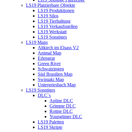
LS19 Platzierbare Objekte
LS19 Produktionen
LS19 Silos
LS19 Tierhaltung
LS19 Verkaufsstellen
LS19 Werkstatt
LS19 Sonstiges
LS19 Maps
Altkirch im Elsass V2
Animal Map
Erlengrat
Green River
Schwatzingen
Süd Brasilien Map
Swiniaki Map
Untergriesbach Map
LS19 Sonstiges
DLC`s
Apline DLC
Grimme DLC
Rottne DLC
Youngtimer DLC
LS19 Paletten
LS19 Skripte