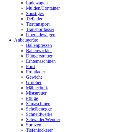
Ladewagen
Mulden/Container
Sonstiges
Tieflader
Tiertransport
Transportfässer
Überladewagen
Anbaugeräte
Ballenpressen
Ballenwickler
Düngerstreuer
Erntemaschinen
Forst
Frontlader
Gewicht
Grubber
Mähtechnik
Miststreuer
Pflüge
Sämaschinen
Scheibenegge
Schneidwerke
Schwader/Wender
Spritzen
Tiefenlockerer