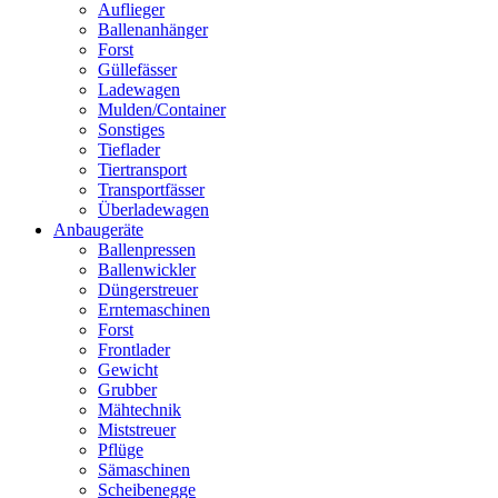
Auflieger
Ballenanhänger
Forst
Güllefässer
Ladewagen
Mulden/Container
Sonstiges
Tieflader
Tiertransport
Transportfässer
Überladewagen
Anbaugeräte
Ballenpressen
Ballenwickler
Düngerstreuer
Erntemaschinen
Forst
Frontlader
Gewicht
Grubber
Mähtechnik
Miststreuer
Pflüge
Sämaschinen
Scheibenegge