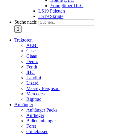
Rottne DLC
Youngtimer DLC
LS19 Paletten
LS19 Skripte
Suche nach:
Traktoren
AEBI
Case
Claas
Deutz
Fendt
IHC
Landini
Lizard
Massey Ferguson
Mercedes
Rigitrac
Anhänger
Anhänger Packs
Auflieger
Ballenanhänger
Forst
Güllefässer