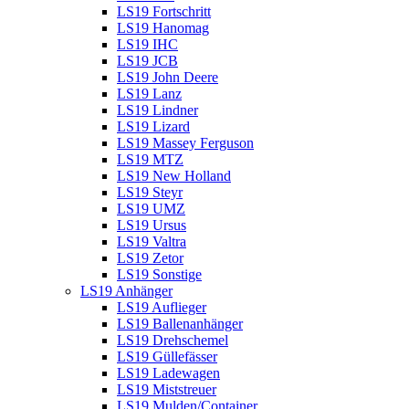
LS19 Fortschritt
LS19 Hanomag
LS19 IHC
LS19 JCB
LS19 John Deere
LS19 Lanz
LS19 Lindner
LS19 Lizard
LS19 Massey Ferguson
LS19 MTZ
LS19 New Holland
LS19 Steyr
LS19 UMZ
LS19 Ursus
LS19 Valtra
LS19 Zetor
LS19 Sonstige
LS19 Anhänger
LS19 Auflieger
LS19 Ballenanhänger
LS19 Drehschemel
LS19 Güllefässer
LS19 Ladewagen
LS19 Miststreuer
LS19 Mulden/Container