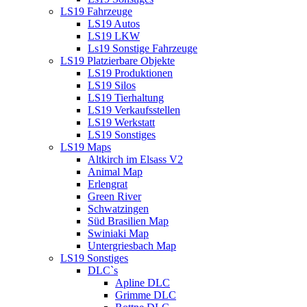
LS19 Fahrzeuge
LS19 Autos
LS19 LKW
Ls19 Sonstige Fahrzeuge
LS19 Platzierbare Objekte
LS19 Produktionen
LS19 Silos
LS19 Tierhaltung
LS19 Verkaufsstellen
LS19 Werkstatt
LS19 Sonstiges
LS19 Maps
Altkirch im Elsass V2
Animal Map
Erlengrat
Green River
Schwatzingen
Süd Brasilien Map
Swiniaki Map
Untergriesbach Map
LS19 Sonstiges
DLC`s
Apline DLC
Grimme DLC