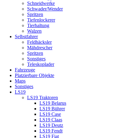
Schneidwerke
Schwader/Wender
Spritzen
Tiefenlockerer
Tierhaltung
Walzen
Selbstfahrer
Feldhäcksler
Mähdrescher
Spritzen
Sonstiges
Teleskoplader
Fahrzeuge
Platzierbare Objekte
Maps
Sonstiges
LS19
LS19 Traktoren
LS19 Belarus
LS19 Bührer
LS19 Case
LS19 Claas
LS19 Deutz
LS19 Fendt
LS19 Fiat