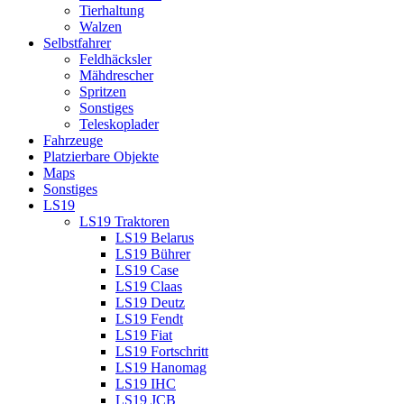
Tierhaltung
Walzen
Selbstfahrer
Feldhäcksler
Mähdrescher
Spritzen
Sonstiges
Teleskoplader
Fahrzeuge
Platzierbare Objekte
Maps
Sonstiges
LS19
LS19 Traktoren
LS19 Belarus
LS19 Bührer
LS19 Case
LS19 Claas
LS19 Deutz
LS19 Fendt
LS19 Fiat
LS19 Fortschritt
LS19 Hanomag
LS19 IHC
LS19 JCB