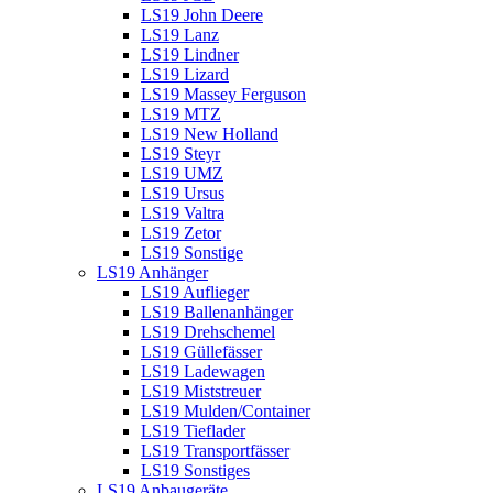
LS19 John Deere
LS19 Lanz
LS19 Lindner
LS19 Lizard
LS19 Massey Ferguson
LS19 MTZ
LS19 New Holland
LS19 Steyr
LS19 UMZ
LS19 Ursus
LS19 Valtra
LS19 Zetor
LS19 Sonstige
LS19 Anhänger
LS19 Auflieger
LS19 Ballenanhänger
LS19 Drehschemel
LS19 Güllefässer
LS19 Ladewagen
LS19 Miststreuer
LS19 Mulden/Container
LS19 Tieflader
LS19 Transportfässer
LS19 Sonstiges
LS19 Anbaugeräte