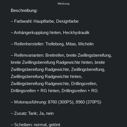
Werbung
Beschreibung:
– Farbwahl: Hauptfarbe, Designfarbe
Mit dem Laden des Videos akzeptieren Sie die
Datenschutzerklärung von YouTube.
– Anhängerkupplung hinten, Heckhydraulik
Mehr erfahren
– Reifenhersteller: Trelleborg, Mitas, Michelin
Video laden
– Reifenvarianten: Breitreifen, breite Zwillingsbereifung,
YouTube immer entsperren
breite Zwillingsbereifung Radgewichte hinten, breite
Zwillingsbereifung Radgewichte, Zwillingsbereifung,
Zwillingsbereifung Radgewichte hinten,
Zwillingsbereifung Radgewichte, Drillingsreifen,
Drillingsreifen + RG hinten, Drillingsreifen + RG
– Motorausführung: 8760 (300PS), 8960 (370PS)
– Zusatz Tank; Ja, nein
– Scheiben: normal, getönt