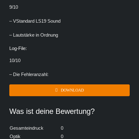
9/10
– VStandard LS19 Sound
– Lautstärke in Ordnung
Log-File:
10/10
– Die Fehleranzahl:
DOWNLOAD
Was ist deine Bewertung?
Gesamteindruck
0
Optik
0