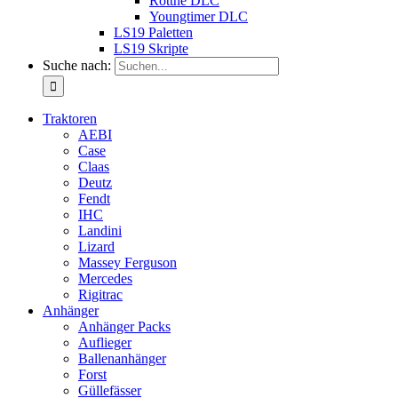
Rottne DLC
Youngtimer DLC
LS19 Paletten
LS19 Skripte
Suche nach:
Traktoren
AEBI
Case
Claas
Deutz
Fendt
IHC
Landini
Lizard
Massey Ferguson
Mercedes
Rigitrac
Anhänger
Anhänger Packs
Auflieger
Ballenanhänger
Forst
Güllefässer