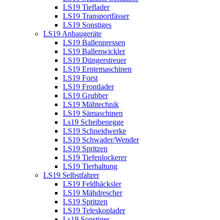
LS19 Tieflader
LS19 Transportfässer
LS19 Sonstiges
LS19 Anbaugeräte
LS19 Ballenpressen
LS19 Ballenwickler
LS19 Düngerstreuer
LS19 Erntemaschinen
LS19 Forst
LS19 Frontlader
LS19 Grubber
LS19 Mähtechnik
LS19 Sämaschinen
Ls19 Scheibenegge
LS19 Schneidwerke
LS19 Schwader/Wender
LS19 Spritzen
LS19 Tiefenlockerer
LS19 Tierhaltung
LS19 Selbstfahrer
LS19 Feldhäcksler
LS19 Mähdrescher
LS19 Spritzen
LS19 Teleskoplader
Ls19 Sonstiges