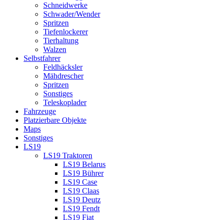
Schneidwerke
Schwader/Wender
Spritzen
Tiefenlockerer
Tierhaltung
Walzen
Selbstfahrer
Feldhäcksler
Mähdrescher
Spritzen
Sonstiges
Teleskoplader
Fahrzeuge
Platzierbare Objekte
Maps
Sonstiges
LS19
LS19 Traktoren
LS19 Belarus
LS19 Bührer
LS19 Case
LS19 Claas
LS19 Deutz
LS19 Fendt
LS19 Fiat