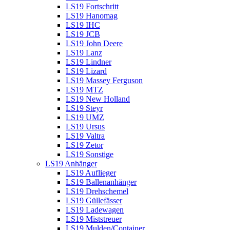
LS19 Fortschritt
LS19 Hanomag
LS19 IHC
LS19 JCB
LS19 John Deere
LS19 Lanz
LS19 Lindner
LS19 Lizard
LS19 Massey Ferguson
LS19 MTZ
LS19 New Holland
LS19 Steyr
LS19 UMZ
LS19 Ursus
LS19 Valtra
LS19 Zetor
LS19 Sonstige
LS19 Anhänger
LS19 Auflieger
LS19 Ballenanhänger
LS19 Drehschemel
LS19 Güllefässer
LS19 Ladewagen
LS19 Miststreuer
LS19 Mulden/Container