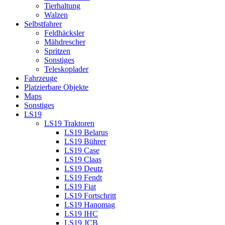
Tierhaltung
Walzen
Selbstfahrer
Feldhäcksler
Mähdrescher
Spritzen
Sonstiges
Teleskoplader
Fahrzeuge
Platzierbare Objekte
Maps
Sonstiges
LS19
LS19 Traktoren
LS19 Belarus
LS19 Bührer
LS19 Case
LS19 Claas
LS19 Deutz
LS19 Fendt
LS19 Fiat
LS19 Fortschritt
LS19 Hanomag
LS19 IHC
LS19 JCB