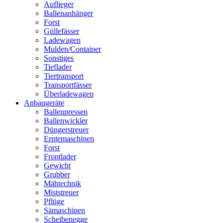
Auflieger
Ballenanhänger
Forst
Güllefässer
Ladewagen
Mulden/Container
Sonstiges
Tieflader
Tiertransport
Transportfässer
Überladewagen
Anbaugeräte
Ballenpressen
Ballenwickler
Düngerstreuer
Erntemaschinen
Forst
Frontlader
Gewicht
Grubber
Mähtechnik
Miststreuer
Pflüge
Sämaschinen
Scheibenegge