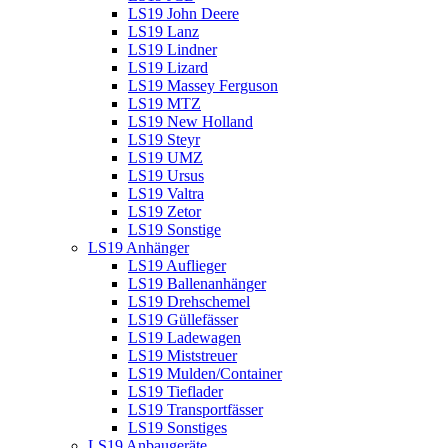
LS19 John Deere
LS19 Lanz
LS19 Lindner
LS19 Lizard
LS19 Massey Ferguson
LS19 MTZ
LS19 New Holland
LS19 Steyr
LS19 UMZ
LS19 Ursus
LS19 Valtra
LS19 Zetor
LS19 Sonstige
LS19 Anhänger
LS19 Auflieger
LS19 Ballenanhänger
LS19 Drehschemel
LS19 Güllefässer
LS19 Ladewagen
LS19 Miststreuer
LS19 Mulden/Container
LS19 Tieflader
LS19 Transportfässer
LS19 Sonstiges
LS19 Anbaugeräte