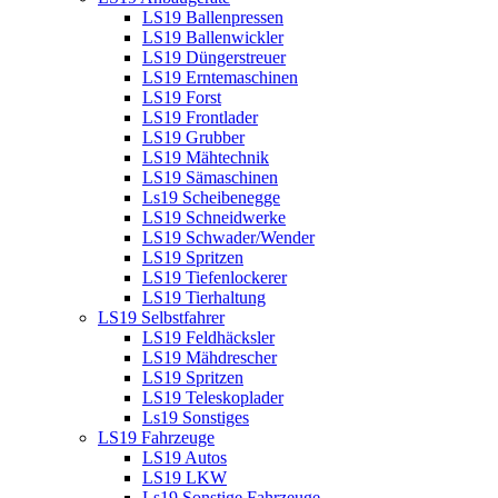
LS19 Ballenpressen
LS19 Ballenwickler
LS19 Düngerstreuer
LS19 Erntemaschinen
LS19 Forst
LS19 Frontlader
LS19 Grubber
LS19 Mähtechnik
LS19 Sämaschinen
Ls19 Scheibenegge
LS19 Schneidwerke
LS19 Schwader/Wender
LS19 Spritzen
LS19 Tiefenlockerer
LS19 Tierhaltung
LS19 Selbstfahrer
LS19 Feldhäcksler
LS19 Mähdrescher
LS19 Spritzen
LS19 Teleskoplader
Ls19 Sonstiges
LS19 Fahrzeuge
LS19 Autos
LS19 LKW
Ls19 Sonstige Fahrzeuge