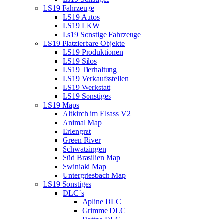
LS19 Fahrzeuge
LS19 Autos
LS19 LKW
Ls19 Sonstige Fahrzeuge
LS19 Platzierbare Objekte
LS19 Produktionen
LS19 Silos
LS19 Tierhaltung
LS19 Verkaufsstellen
LS19 Werkstatt
LS19 Sonstiges
LS19 Maps
Altkirch im Elsass V2
Animal Map
Erlengrat
Green River
Schwatzingen
Süd Brasilien Map
Swiniaki Map
Untergriesbach Map
LS19 Sonstiges
DLC`s
Apline DLC
Grimme DLC