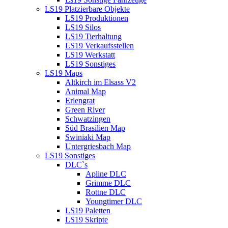
LS19 Platzierbare Objekte
LS19 Produktionen
LS19 Silos
LS19 Tierhaltung
LS19 Verkaufsstellen
LS19 Werkstatt
LS19 Sonstiges
LS19 Maps
Altkirch im Elsass V2
Animal Map
Erlengrat
Green River
Schwatzingen
Süd Brasilien Map
Swiniaki Map
Untergriesbach Map
LS19 Sonstiges
DLC`s
Apline DLC
Grimme DLC
Rottne DLC
Youngtimer DLC
LS19 Paletten
LS19 Skripte