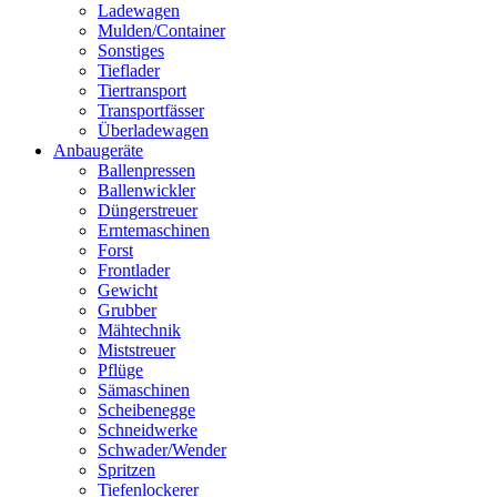
Ladewagen
Mulden/Container
Sonstiges
Tieflader
Tiertransport
Transportfässer
Überladewagen
Anbaugeräte
Ballenpressen
Ballenwickler
Düngerstreuer
Erntemaschinen
Forst
Frontlader
Gewicht
Grubber
Mähtechnik
Miststreuer
Pflüge
Sämaschinen
Scheibenegge
Schneidwerke
Schwader/Wender
Spritzen
Tiefenlockerer