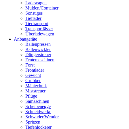
Ladewagen
Mulden/Container
Sonstiges
Tieflader
Tiertransport
Transportfässer
Überladewagen
Anbaugeräte
Ballenpressen
Ballenwickler
Düngerstreuer
Erntemaschinen
Forst
Frontlader
Gewicht
Grubber
Mähtechnik
Miststreuer
Pflüge
Sämaschinen
Scheibenegge
Schneidwerke
Schwader/Wender
Spritzen
Tiefenlockerer