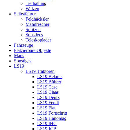
Tierhaltung
Walzen
Selbstfahrer
Feldhäcksler
Mähdrescher
Spritzen
Sonstiges
Teleskoplader
Fahrzeuge
Platzierbare Objekte
Maps
Sonstiges
LS19
LS19 Traktoren
LS19 Belarus
LS19 Bührer
LS19 Case
LS19 Claas
LS19 Deutz
LS19 Fendt
LS19 Fiat
LS19 Fortschritt
LS19 Hanomag
LS19 IHC
LS19 JCB