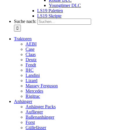
Rottne DLC
Youngtimer DLC
LS19 Paletten
LS19 Skripte
Suche nach:
Traktoren
AEBI
Case
Claas
Deutz
Fendt
IHC
Landini
Lizard
Massey Ferguson
Mercedes
Rigitrac
Anhänger
Anhänger Packs
Auflieger
Ballenanhänger
Forst
Güllefässer