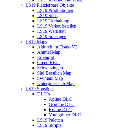
LS19 Platzierbare Objekte
LS19 Produktionen
LS19 Silos
LS19 Tierhaltung
LS19 Verkaufsstellen
LS19 Werkstatt
LS19 Sonstiges
LS19 Maps
Altkirch im Elsass V2
Animal Map
Erlengrat
Green River
Schwatzingen
Süd Brasilien Map
Swiniaki Map
Untergriesbach Map
LS19 Sonstiges
DLC`s
Apline DLC
Grimme DLC
Rottne DLC
Youngtimer DLC
LS19 Paletten
LS19 Skripte