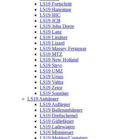
LS19 Fortschritt
LS19 Hanomag
LS19 IHC
LS19 JCB
LS19 John Deere
LS19 Lanz
LS19 Lindner
LS19 Lizard
LS19 Massey Ferguson
LS19 MTZ
LS19 New Holland
LS19 Steyr
LS19 UMZ
LS19 Ursus
LS19 Valtra
LS19 Zetor
LS19 Sonstige
LS19 Anhänger
LS19 Auflieger
LS19 Ballenanhänger
LS19 Drehschemel
LS19 Güllefässer
LS19 Ladewagen
LS19 Miststreuer
LS19 Mulden/Container