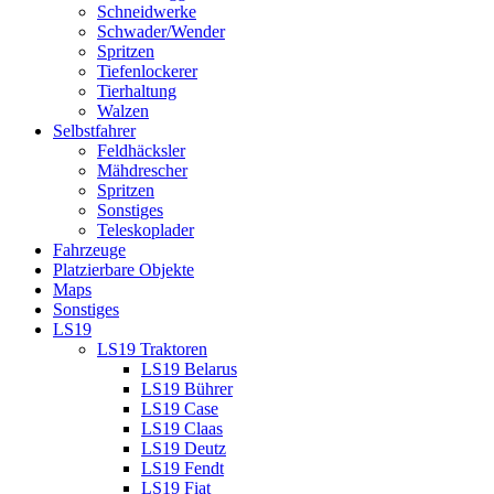
Schneidwerke
Schwader/Wender
Spritzen
Tiefenlockerer
Tierhaltung
Walzen
Selbstfahrer
Feldhäcksler
Mähdrescher
Spritzen
Sonstiges
Teleskoplader
Fahrzeuge
Platzierbare Objekte
Maps
Sonstiges
LS19
LS19 Traktoren
LS19 Belarus
LS19 Bührer
LS19 Case
LS19 Claas
LS19 Deutz
LS19 Fendt
LS19 Fiat