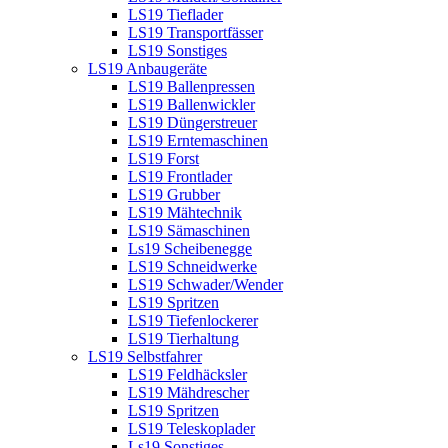
LS19 Tieflader
LS19 Transportfässer
LS19 Sonstiges
LS19 Anbaugeräte
LS19 Ballenpressen
LS19 Ballenwickler
LS19 Düngerstreuer
LS19 Erntemaschinen
LS19 Forst
LS19 Frontlader
LS19 Grubber
LS19 Mähtechnik
LS19 Sämaschinen
Ls19 Scheibenegge
LS19 Schneidwerke
LS19 Schwader/Wender
LS19 Spritzen
LS19 Tiefenlockerer
LS19 Tierhaltung
LS19 Selbstfahrer
LS19 Feldhäcksler
LS19 Mähdrescher
LS19 Spritzen
LS19 Teleskoplader
Ls19 Sonstiges