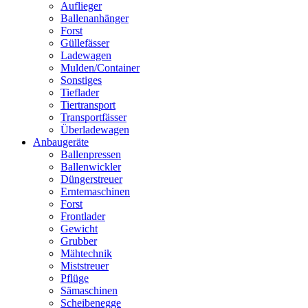
Auflieger
Ballenanhänger
Forst
Güllefässer
Ladewagen
Mulden/Container
Sonstiges
Tieflader
Tiertransport
Transportfässer
Überladewagen
Anbaugeräte
Ballenpressen
Ballenwickler
Düngerstreuer
Erntemaschinen
Forst
Frontlader
Gewicht
Grubber
Mähtechnik
Miststreuer
Pflüge
Sämaschinen
Scheibenegge