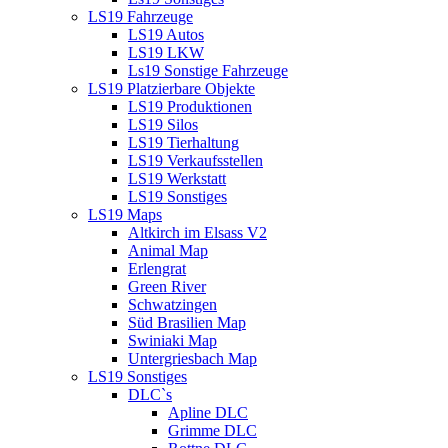
LS19 Fahrzeuge
LS19 Autos
LS19 LKW
Ls19 Sonstige Fahrzeuge
LS19 Platzierbare Objekte
LS19 Produktionen
LS19 Silos
LS19 Tierhaltung
LS19 Verkaufsstellen
LS19 Werkstatt
LS19 Sonstiges
LS19 Maps
Altkirch im Elsass V2
Animal Map
Erlengrat
Green River
Schwatzingen
Süd Brasilien Map
Swiniaki Map
Untergriesbach Map
LS19 Sonstiges
DLC`s
Apline DLC
Grimme DLC