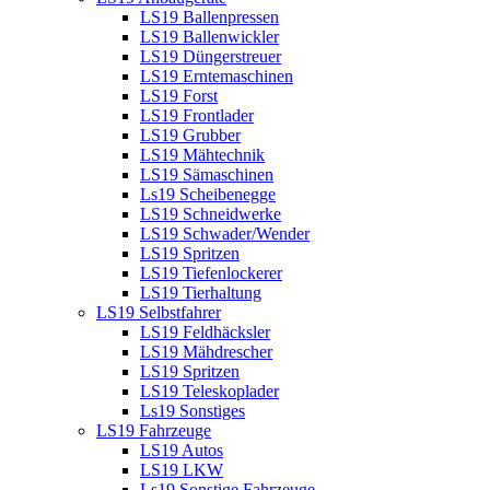
LS19 Ballenpressen
LS19 Ballenwickler
LS19 Düngerstreuer
LS19 Erntemaschinen
LS19 Forst
LS19 Frontlader
LS19 Grubber
LS19 Mähtechnik
LS19 Sämaschinen
Ls19 Scheibenegge
LS19 Schneidwerke
LS19 Schwader/Wender
LS19 Spritzen
LS19 Tiefenlockerer
LS19 Tierhaltung
LS19 Selbstfahrer
LS19 Feldhäcksler
LS19 Mähdrescher
LS19 Spritzen
LS19 Teleskoplader
Ls19 Sonstiges
LS19 Fahrzeuge
LS19 Autos
LS19 LKW
Ls19 Sonstige Fahrzeuge