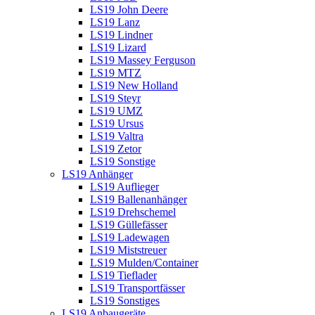
LS19 John Deere
LS19 Lanz
LS19 Lindner
LS19 Lizard
LS19 Massey Ferguson
LS19 MTZ
LS19 New Holland
LS19 Steyr
LS19 UMZ
LS19 Ursus
LS19 Valtra
LS19 Zetor
LS19 Sonstige
LS19 Anhänger
LS19 Auflieger
LS19 Ballenanhänger
LS19 Drehschemel
LS19 Güllefässer
LS19 Ladewagen
LS19 Miststreuer
LS19 Mulden/Container
LS19 Tieflader
LS19 Transportfässer
LS19 Sonstiges
LS19 Anbaugeräte