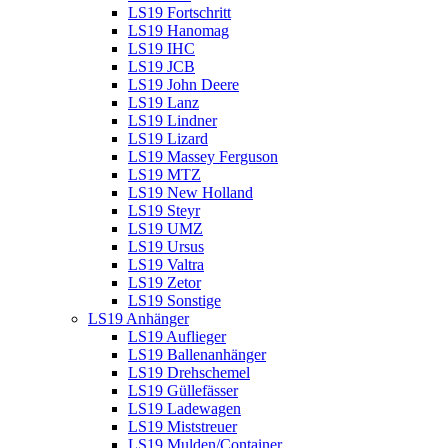
LS19 Fortschritt
LS19 Hanomag
LS19 IHC
LS19 JCB
LS19 John Deere
LS19 Lanz
LS19 Lindner
LS19 Lizard
LS19 Massey Ferguson
LS19 MTZ
LS19 New Holland
LS19 Steyr
LS19 UMZ
LS19 Ursus
LS19 Valtra
LS19 Zetor
LS19 Sonstige
LS19 Anhänger
LS19 Auflieger
LS19 Ballenanhänger
LS19 Drehschemel
LS19 Güllefässer
LS19 Ladewagen
LS19 Miststreuer
LS19 Mulden/Container