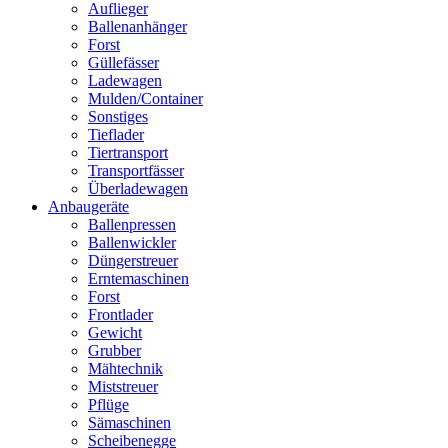
Auflieger
Ballenanhänger
Forst
Güllefässer
Ladewagen
Mulden/Container
Sonstiges
Tieflader
Tiertransport
Transportfässer
Überladewagen
Anbaugeräte
Ballenpressen
Ballenwickler
Düngerstreuer
Erntemaschinen
Forst
Frontlader
Gewicht
Grubber
Mähtechnik
Miststreuer
Pflüge
Sämaschinen
Scheibenegge