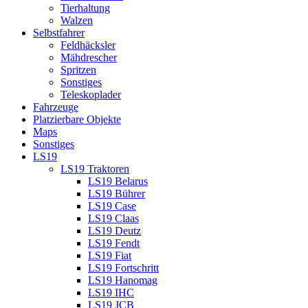
Tierhaltung
Walzen
Selbstfahrer
Feldhäcksler
Mähdrescher
Spritzen
Sonstiges
Teleskoplader
Fahrzeuge
Platzierbare Objekte
Maps
Sonstiges
LS19
LS19 Traktoren
LS19 Belarus
LS19 Bührer
LS19 Case
LS19 Claas
LS19 Deutz
LS19 Fendt
LS19 Fiat
LS19 Fortschritt
LS19 Hanomag
LS19 IHC
LS19 JCB