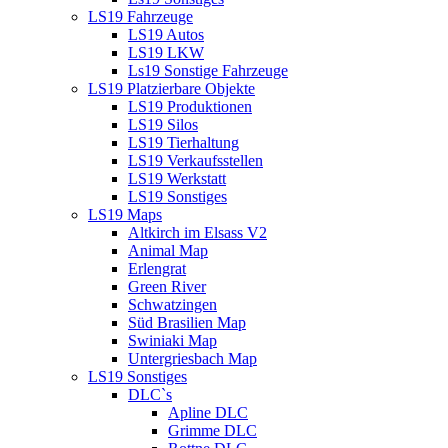
LS19 Fahrzeuge
LS19 Autos
LS19 LKW
Ls19 Sonstige Fahrzeuge
LS19 Platzierbare Objekte
LS19 Produktionen
LS19 Silos
LS19 Tierhaltung
LS19 Verkaufsstellen
LS19 Werkstatt
LS19 Sonstiges
LS19 Maps
Altkirch im Elsass V2
Animal Map
Erlengrat
Green River
Schwatzingen
Süd Brasilien Map
Swiniaki Map
Untergriesbach Map
LS19 Sonstiges
DLC`s
Apline DLC
Grimme DLC