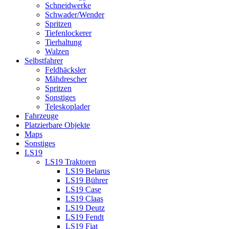
Schneidwerke
Schwader/Wender
Spritzen
Tiefenlockerer
Tierhaltung
Walzen
Selbstfahrer
Feldhäcksler
Mähdrescher
Spritzen
Sonstiges
Teleskoplader
Fahrzeuge
Platzierbare Objekte
Maps
Sonstiges
LS19
LS19 Traktoren
LS19 Belarus
LS19 Bührer
LS19 Case
LS19 Claas
LS19 Deutz
LS19 Fendt
LS19 Fiat