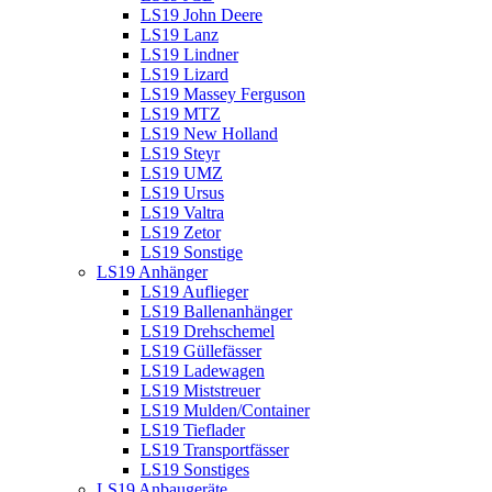
LS19 John Deere
LS19 Lanz
LS19 Lindner
LS19 Lizard
LS19 Massey Ferguson
LS19 MTZ
LS19 New Holland
LS19 Steyr
LS19 UMZ
LS19 Ursus
LS19 Valtra
LS19 Zetor
LS19 Sonstige
LS19 Anhänger
LS19 Auflieger
LS19 Ballenanhänger
LS19 Drehschemel
LS19 Güllefässer
LS19 Ladewagen
LS19 Miststreuer
LS19 Mulden/Container
LS19 Tieflader
LS19 Transportfässer
LS19 Sonstiges
LS19 Anbaugeräte