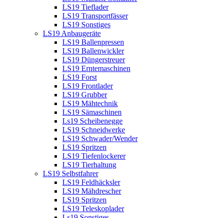
LS19 Tieflader
LS19 Transportfässer
LS19 Sonstiges
LS19 Anbaugeräte
LS19 Ballenpressen
LS19 Ballenwickler
LS19 Düngerstreuer
LS19 Erntemaschinen
LS19 Forst
LS19 Frontlader
LS19 Grubber
LS19 Mähtechnik
LS19 Sämaschinen
Ls19 Scheibenegge
LS19 Schneidwerke
LS19 Schwader/Wender
LS19 Spritzen
LS19 Tiefenlockerer
LS19 Tierhaltung
LS19 Selbstfahrer
LS19 Feldhäcksler
LS19 Mähdrescher
LS19 Spritzen
LS19 Teleskoplader
Ls19 Sonstiges