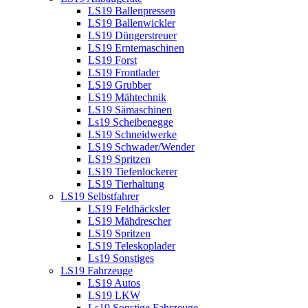
LS19 Ballenpressen
LS19 Ballenwickler
LS19 Düngerstreuer
LS19 Erntemaschinen
LS19 Forst
LS19 Frontlader
LS19 Grubber
LS19 Mähtechnik
LS19 Sämaschinen
Ls19 Scheibenegge
LS19 Schneidwerke
LS19 Schwader/Wender
LS19 Spritzen
LS19 Tiefenlockerer
LS19 Tierhaltung
LS19 Selbstfahrer
LS19 Feldhäcksler
LS19 Mähdrescher
LS19 Spritzen
LS19 Teleskoplader
Ls19 Sonstiges
LS19 Fahrzeuge
LS19 Autos
LS19 LKW
Ls19 Sonstige Fahrzeuge