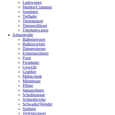
Ladewagen
Mulden/Container
Sonstiges
Tieflader
Tiertransport
Transportfässer
Überladewagen
Anbaugeräte
Ballenpressen
Ballenwickler
Düngerstreuer
Erntemaschinen
Forst
Frontlader
Gewicht
Grubber
Mähtechnik
Miststreuer
Pflüge
Sämaschinen
Scheibenegge
Schneidwerke
Schwader/Wender
Spritzen
Tiefenlockerer