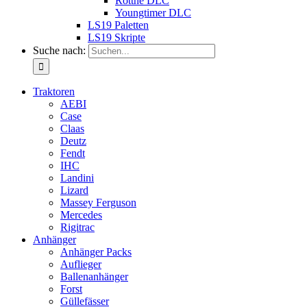
Rottne DLC
Youngtimer DLC
LS19 Paletten
LS19 Skripte
Suche nach:
Traktoren
AEBI
Case
Claas
Deutz
Fendt
IHC
Landini
Lizard
Massey Ferguson
Mercedes
Rigitrac
Anhänger
Anhänger Packs
Auflieger
Ballenanhänger
Forst
Güllefässer