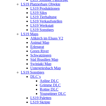
LS19 Platzierbare Objekte
LS19 Produktionen
LS19 Silos
LS19 Tierhaltung
LS19 Verkaufsstellen
LS19 Werkstatt
LS19 Sonstiges
LS19 Maps
Altkirch im Elsass V2
Animal Map
Erlengrat
Green River
Schwatzingen
Süd Brasilien Map
Swiniaki Map
Untergriesbach Map
LS19 Sonstiges
DLC`s
Apline DLC
Grimme DLC
Rottne DLC
Youngtimer DLC
LS19 Paletten
LS19 Skripte