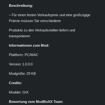
Beschreibung:
– Für einen festen Verkaufspreis und eine großzügige
Prämie müssen Sie verschiedene
Mit dem Laden des Videos akzeptieren Sie die
Datenschutzerklärung von YouTube.
Mehr erfahren
Produkte zu den Verkaufsstellen liefern und
transportieren
Video laden
Informationen zum Mod:
YouTube immer entsperren
Plattform: PC/MAC
Version: 1.0.0.0
Modgröße: 29 KB
Credits:
Modder: GtX
Bewertung vom ModBoXX Team: