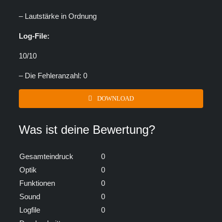
– Lautstärke in Ordnung
Log-File:
10/10
– Die Fehleranzahl: 0
DOWNLOAD
Was ist deine Bewertung?
Gesamteindruck
0
Optik
0
Funktionen
0
Sound
0
Logfile
0