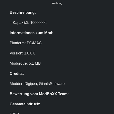
Werbung
Beschreibung:
– Kapazität: 1000000L
Mit dem Laden des Videos akzeptieren Sie die
Datenschutzerklärung von YouTube.
Mehr erfahren
Informationen zum Mod:
Video laden
Plattform: PC/MAC
YouTube immer entsperren
Version: 1.0.0.0
Modgröße: 5,1 MB
Credits:
Modder: Digipea, GiantsSoftware
Bewertung vom ModBoXX Team:
Gesamteindruck: