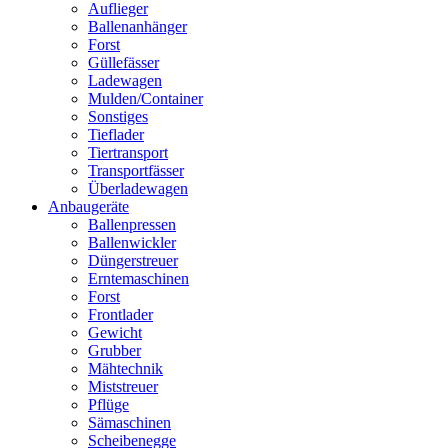
Auflieger
Ballenanhänger
Forst
Güllefässer
Ladewagen
Mulden/Container
Sonstiges
Tieflader
Tiertransport
Transportfässer
Überladewagen
Anbaugeräte
Ballenpressen
Ballenwickler
Düngerstreuer
Erntemaschinen
Forst
Frontlader
Gewicht
Grubber
Mähtechnik
Miststreuer
Pflüge
Sämaschinen
Scheibenegge