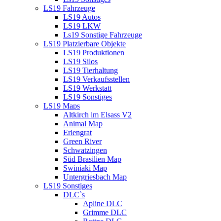
LS19 Fahrzeuge
LS19 Autos
LS19 LKW
Ls19 Sonstige Fahrzeuge
LS19 Platzierbare Objekte
LS19 Produktionen
LS19 Silos
LS19 Tierhaltung
LS19 Verkaufsstellen
LS19 Werkstatt
LS19 Sonstiges
LS19 Maps
Altkirch im Elsass V2
Animal Map
Erlengrat
Green River
Schwatzingen
Süd Brasilien Map
Swiniaki Map
Untergriesbach Map
LS19 Sonstiges
DLC`s
Apline DLC
Grimme DLC