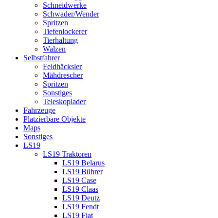
Schneidwerke
Schwader/Wender
Spritzen
Tiefenlockerer
Tierhaltung
Walzen
Selbstfahrer
Feldhäcksler
Mähdrescher
Spritzen
Sonstiges
Teleskoplader
Fahrzeuge
Platzierbare Objekte
Maps
Sonstiges
LS19
LS19 Traktoren
LS19 Belarus
LS19 Bührer
LS19 Case
LS19 Claas
LS19 Deutz
LS19 Fendt
LS19 Fiat