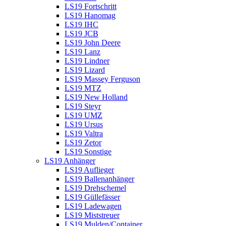
LS19 Fortschritt
LS19 Hanomag
LS19 IHC
LS19 JCB
LS19 John Deere
LS19 Lanz
LS19 Lindner
LS19 Lizard
LS19 Massey Ferguson
LS19 MTZ
LS19 New Holland
LS19 Steyr
LS19 UMZ
LS19 Ursus
LS19 Valtra
LS19 Zetor
LS19 Sonstige
LS19 Anhänger
LS19 Auflieger
LS19 Ballenanhänger
LS19 Drehschemel
LS19 Güllefässer
LS19 Ladewagen
LS19 Miststreuer
LS19 Mulden/Container