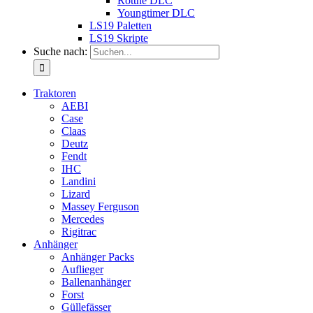
Rottne DLC
Youngtimer DLC
LS19 Paletten
LS19 Skripte
Suche nach:
Traktoren
AEBI
Case
Claas
Deutz
Fendt
IHC
Landini
Lizard
Massey Ferguson
Mercedes
Rigitrac
Anhänger
Anhänger Packs
Auflieger
Ballenanhänger
Forst
Güllefässer