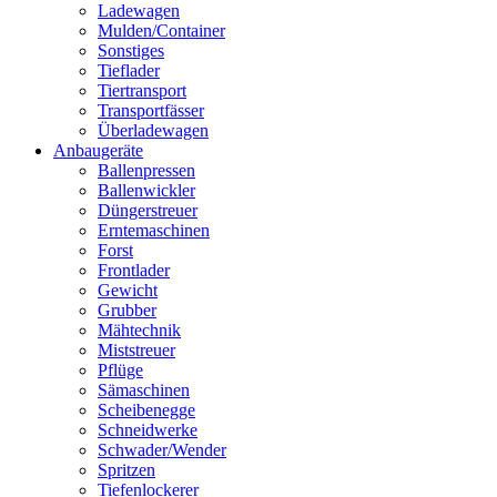
Ladewagen
Mulden/Container
Sonstiges
Tieflader
Tiertransport
Transportfässer
Überladewagen
Anbaugeräte
Ballenpressen
Ballenwickler
Düngerstreuer
Erntemaschinen
Forst
Frontlader
Gewicht
Grubber
Mähtechnik
Miststreuer
Pflüge
Sämaschinen
Scheibenegge
Schneidwerke
Schwader/Wender
Spritzen
Tiefenlockerer