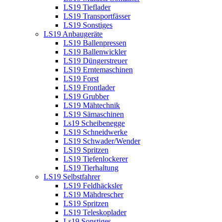
LS19 Tieflader
LS19 Transportfässer
LS19 Sonstiges
LS19 Anbaugeräte
LS19 Ballenpressen
LS19 Ballenwickler
LS19 Düngerstreuer
LS19 Erntemaschinen
LS19 Forst
LS19 Frontlader
LS19 Grubber
LS19 Mähtechnik
LS19 Sämaschinen
Ls19 Scheibenegge
LS19 Schneidwerke
LS19 Schwader/Wender
LS19 Spritzen
LS19 Tiefenlockerer
LS19 Tierhaltung
LS19 Selbstfahrer
LS19 Feldhäcksler
LS19 Mähdrescher
LS19 Spritzen
LS19 Teleskoplader
Ls19 Sonstiges