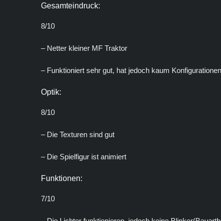
Gesamteindruck:
8/10
– Netter kleiner MF Traktor
– Funktioniert sehr gut, hat jedoch kaum Konfiguratione
Optik:
8/10
– Die Texturen sind gut
– Die Spielfigur ist animiert
Funktionen:
7/10
– Die Lichter funktionieren, jedoch keine Blinker(Bauartb