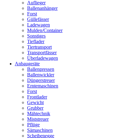
Auflieger
Ballenanhänger
Forst
Güllefässer
Ladewagen
Mulden/Container
Sonstiges
Tieflader
Tiertransport
Transportfässer
Überladewagen
Anbaugeräte
Ballenpressen
Ballenwickler
Düngerstreuer
Erntemaschinen
Forst
Frontlader
Gewicht
Grubber
Mähtechnik
Miststreuer
Pflüge
Sämaschinen
Scheibenegge