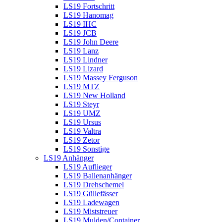
LS19 Fortschritt
LS19 Hanomag
LS19 IHC
LS19 JCB
LS19 John Deere
LS19 Lanz
LS19 Lindner
LS19 Lizard
LS19 Massey Ferguson
LS19 MTZ
LS19 New Holland
LS19 Steyr
LS19 UMZ
LS19 Ursus
LS19 Valtra
LS19 Zetor
LS19 Sonstige
LS19 Anhänger
LS19 Auflieger
LS19 Ballenanhänger
LS19 Drehschemel
LS19 Güllefässer
LS19 Ladewagen
LS19 Miststreuer
LS19 Mulden/Container