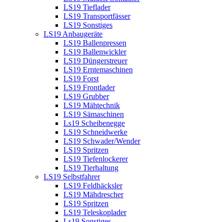
LS19 Tieflader
LS19 Transportfässer
LS19 Sonstiges
LS19 Anbaugeräte
LS19 Ballenpressen
LS19 Ballenwickler
LS19 Düngerstreuer
LS19 Erntemaschinen
LS19 Forst
LS19 Frontlader
LS19 Grubber
LS19 Mähtechnik
LS19 Sämaschinen
Ls19 Scheibenegge
LS19 Schneidwerke
LS19 Schwader/Wender
LS19 Spritzen
LS19 Tiefenlockerer
LS19 Tierhaltung
LS19 Selbstfahrer
LS19 Feldhäcksler
LS19 Mähdrescher
LS19 Spritzen
LS19 Teleskoplader
Ls19 Sonstiges