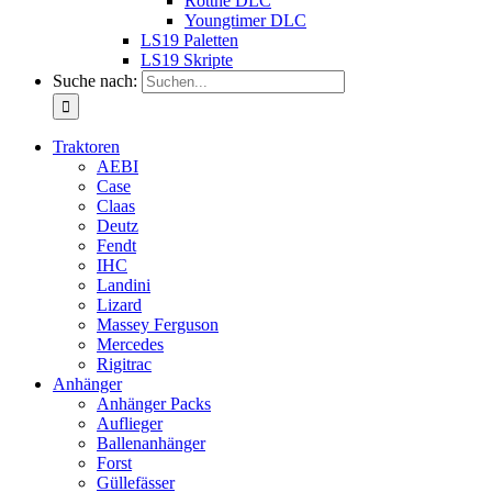
Rottne DLC
Youngtimer DLC
LS19 Paletten
LS19 Skripte
Suche nach:
Traktoren
AEBI
Case
Claas
Deutz
Fendt
IHC
Landini
Lizard
Massey Ferguson
Mercedes
Rigitrac
Anhänger
Anhänger Packs
Auflieger
Ballenanhänger
Forst
Güllefässer