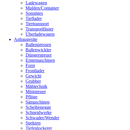
Ladewagen
Mulden/Container
Sonstiges
Tieflader
Tiertransport
Transportfässer
Überladewagen
Anbaugeräte
Ballenpressen
Ballenwickler
Düngerstreuer
Erntemaschinen
Forst
Frontlader
Gewicht
Grubber
Mähtechnik
Miststreuer
Pflüge
Sämaschinen
Scheibenegge
Schneidwerke
Schwader/Wender
Spritzen
Tiefenlockerer