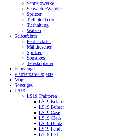
Schneidwerke
Schwader/Wender
Spritzen
Tiefenlockerer
Tierhaltung
Walzen
Selbstfahrer
Feldhäcksler
Mähdrescher
Spritzen
Sonstiges
Teleskoplader
Fahrzeuge
Platzierbare Objekte
Maps
Sonstiges
LS19
LS19 Traktoren
LS19 Belarus
LS19 Bührer
LS19 Case
LS19 Claas
LS19 Deutz
LS19 Fendt
LS19 Fiat