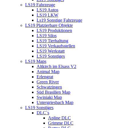
LS19 Fahrzeuge
LS19 Autos
LS19 LKW
Ls19 Sonstige Fahrzeuge
LS19 Platzierbare Objekte
LS19 Produktionen
LS19 Silos
LS19 Tierhaltung
LS19 Verkaufsstellen
LS19 Werkstatt
LS19 Sonstiges
LS19 Maps
Altkirch im Elsass V2
Animal Map
Erlengrat
Green River
Schwatzingen
Süd Brasilien Map
Swiniaki Map
Untergriesbach Map
LS19 Sonstiges
DLC`s
Apline DLC
Grimme DLC