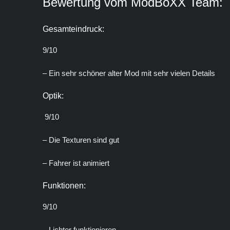
Bewertung vom ModBoXX Team:
Gesamteindruck:
9/10
– Ein sehr schöner alter Mod mit sehr vielen Details
Optik:
9/10
– Die Texturen sind gut
– Fahrer ist animiert
Funktionen:
9/10
– Lichter funktionieren