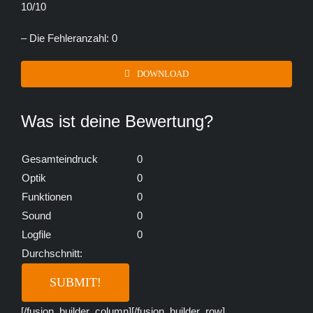
10/10
– Die Fehleranzahl: 0
DOWNLOAD
Was ist deine Bewertung?
Gesamteindruck
0
Optik
0
Funktionen
0
Sound
0
Logfile
0
Durchschnitt:
[/fusion_builder_column][/fusion_builder_row]