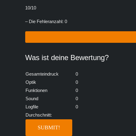
10/10
– Die Fehleranzahl: 0
Was ist deine Bewertung?
Gesamteindruck
0
Optik
0
Funktionen
0
Sound
0
Logfile
0
Durchschnitt: