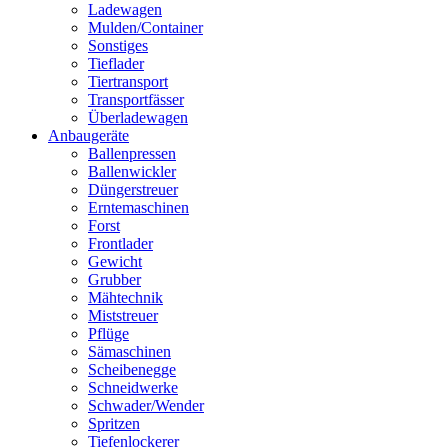
Ladewagen
Mulden/Container
Sonstiges
Tieflader
Tiertransport
Transportfässer
Überladewagen
Anbaugeräte
Ballenpressen
Ballenwickler
Düngerstreuer
Erntemaschinen
Forst
Frontlader
Gewicht
Grubber
Mähtechnik
Miststreuer
Pflüge
Sämaschinen
Scheibenegge
Schneidwerke
Schwader/Wender
Spritzen
Tiefenlockerer