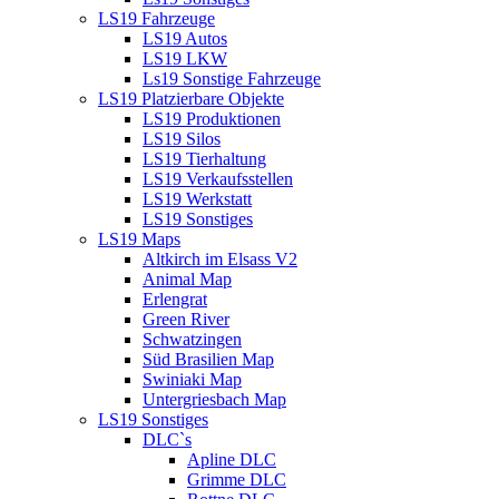
LS19 Fahrzeuge
LS19 Autos
LS19 LKW
Ls19 Sonstige Fahrzeuge
LS19 Platzierbare Objekte
LS19 Produktionen
LS19 Silos
LS19 Tierhaltung
LS19 Verkaufsstellen
LS19 Werkstatt
LS19 Sonstiges
LS19 Maps
Altkirch im Elsass V2
Animal Map
Erlengrat
Green River
Schwatzingen
Süd Brasilien Map
Swiniaki Map
Untergriesbach Map
LS19 Sonstiges
DLC`s
Apline DLC
Grimme DLC