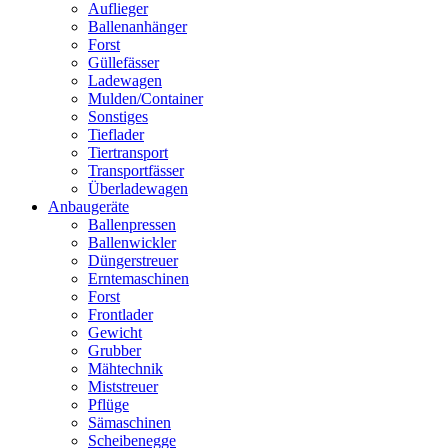
Auflieger
Ballenanhänger
Forst
Güllefässer
Ladewagen
Mulden/Container
Sonstiges
Tieflader
Tiertransport
Transportfässer
Überladewagen
Anbaugeräte
Ballenpressen
Ballenwickler
Düngerstreuer
Erntemaschinen
Forst
Frontlader
Gewicht
Grubber
Mähtechnik
Miststreuer
Pflüge
Sämaschinen
Scheibenegge