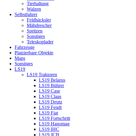
Tierhaltung
Walzen
Selbstfahrer
Feldhäcksler
Mähdrescher
Spritzen
Sonstiges
Teleskoplader
Fahrzeuge
Platzierbare Objekte
Maps
Sonstiges
LS19
LS19 Traktoren
LS19 Belarus
LS19 Bührer
LS19 Case
LS19 Claas
LS19 Deutz
LS19 Fendt
LS19 Fiat
LS19 Fortschritt
LS19 Hanomag
LS19 IHC
LS19 JCB