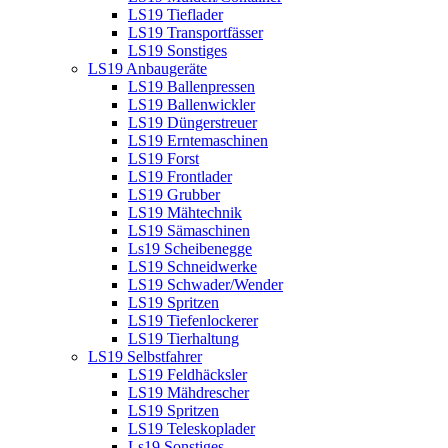
LS19 Tieflader
LS19 Transportfässer
LS19 Sonstiges
LS19 Anbaugeräte
LS19 Ballenpressen
LS19 Ballenwickler
LS19 Düngerstreuer
LS19 Erntemaschinen
LS19 Forst
LS19 Frontlader
LS19 Grubber
LS19 Mähtechnik
LS19 Sämaschinen
Ls19 Scheibenegge
LS19 Schneidwerke
LS19 Schwader/Wender
LS19 Spritzen
LS19 Tiefenlockerer
LS19 Tierhaltung
LS19 Selbstfahrer
LS19 Feldhäcksler
LS19 Mähdrescher
LS19 Spritzen
LS19 Teleskoplader
Ls19 Sonstiges