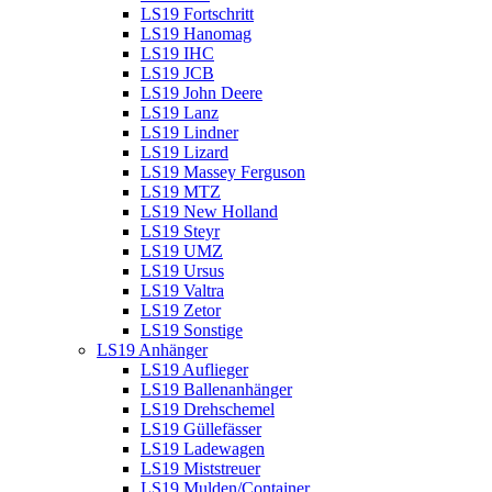
LS19 Fortschritt
LS19 Hanomag
LS19 IHC
LS19 JCB
LS19 John Deere
LS19 Lanz
LS19 Lindner
LS19 Lizard
LS19 Massey Ferguson
LS19 MTZ
LS19 New Holland
LS19 Steyr
LS19 UMZ
LS19 Ursus
LS19 Valtra
LS19 Zetor
LS19 Sonstige
LS19 Anhänger
LS19 Auflieger
LS19 Ballenanhänger
LS19 Drehschemel
LS19 Güllefässer
LS19 Ladewagen
LS19 Miststreuer
LS19 Mulden/Container