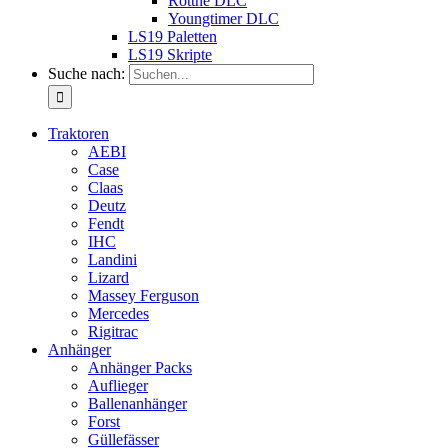
Rottne DLC
Youngtimer DLC
LS19 Paletten
LS19 Skripte
Suche nach:
Traktoren
AEBI
Case
Claas
Deutz
Fendt
IHC
Landini
Lizard
Massey Ferguson
Mercedes
Rigitrac
Anhänger
Anhänger Packs
Auflieger
Ballenanhänger
Forst
Güllefässer