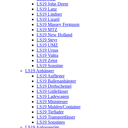
LS19 John Deere
LS19 Lanz
LS19 Lindner
LS19 Lizard
LS19 Massey Ferguson
LS19 MTZ
LS19 New Holland
LS19 Steyr
LS19 UMZ
LS19 Ursus
LS19 Valtra
LS19 Zetor
LS19 Sonstige
LS19 Anhänger
LS19 Auflieger
LS19 Ballenanhänger
LS19 Drehschemel
LS19 Güllefässer
LS19 Ladewagen
LS19 Miststreuer
LS19 Mulden/Container
LS19 Tieflader
LS19 Transportfässer
LS19 Sonstiges
LS19 Anbaugeräte