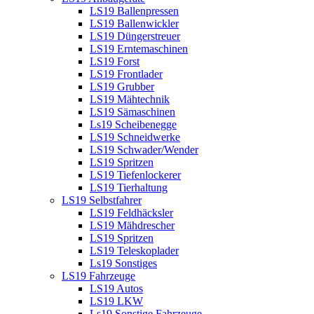
LS19 Ballenpressen
LS19 Ballenwickler
LS19 Düngerstreuer
LS19 Erntemaschinen
LS19 Forst
LS19 Frontlader
LS19 Grubber
LS19 Mähtechnik
LS19 Sämaschinen
Ls19 Scheibenegge
LS19 Schneidwerke
LS19 Schwader/Wender
LS19 Spritzen
LS19 Tiefenlockerer
LS19 Tierhaltung
LS19 Selbstfahrer
LS19 Feldhäcksler
LS19 Mähdrescher
LS19 Spritzen
LS19 Teleskoplader
Ls19 Sonstiges
LS19 Fahrzeuge
LS19 Autos
LS19 LKW
Ls19 Sonstige Fahrzeuge