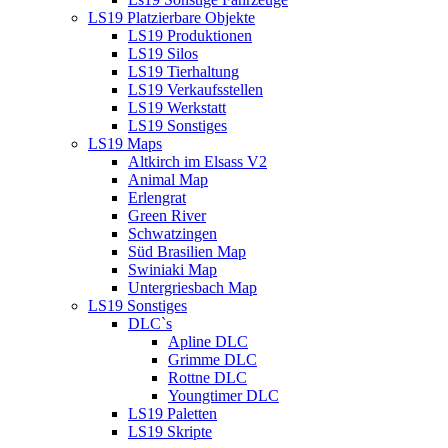
LS19 Platzierbare Objekte
LS19 Produktionen
LS19 Silos
LS19 Tierhaltung
LS19 Verkaufsstellen
LS19 Werkstatt
LS19 Sonstiges
LS19 Maps
Altkirch im Elsass V2
Animal Map
Erlengrat
Green River
Schwatzingen
Süd Brasilien Map
Swiniaki Map
Untergriesbach Map
LS19 Sonstiges
DLC`s
Apline DLC
Grimme DLC
Rottne DLC
Youngtimer DLC
LS19 Paletten
LS19 Skripte