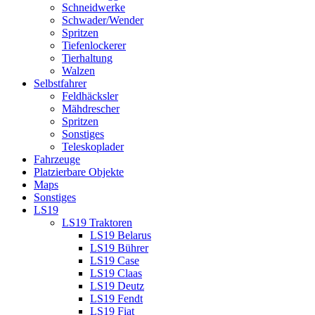
Schneidwerke
Schwader/Wender
Spritzen
Tiefenlockerer
Tierhaltung
Walzen
Selbstfahrer
Feldhäcksler
Mähdrescher
Spritzen
Sonstiges
Teleskoplader
Fahrzeuge
Platzierbare Objekte
Maps
Sonstiges
LS19
LS19 Traktoren
LS19 Belarus
LS19 Bührer
LS19 Case
LS19 Claas
LS19 Deutz
LS19 Fendt
LS19 Fiat