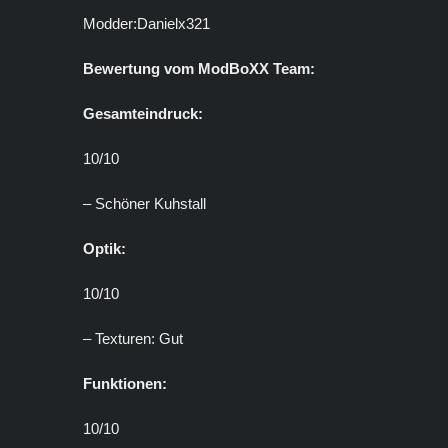
Modder:Danielx321
Bewertung vom ModBoXX Team:
Gesamteindruck:
10/10
– Schöner Kuhstall
Optik:
10/10
– Texturen: Gut
Funktionen:
10/10