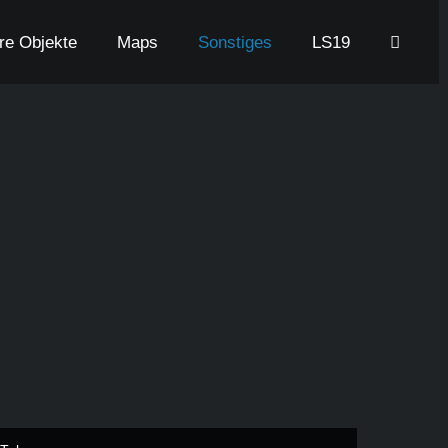
are Objekte
Maps
Sonstiges
LS19