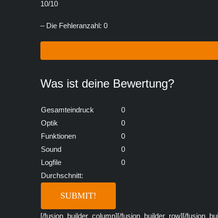
10/10
– Die Fehleranzahl: 0
Was ist deine Bewertung?
Gesamteindruck
0
Optik
0
Funktionen
0
Sound
0
Logfile
0
Durchschnitt:
[/fusion_builder_column][/fusion_builder_row][/fusion_bu