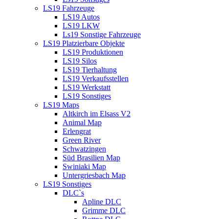
LS19 Fahrzeuge
LS19 Autos
LS19 LKW
Ls19 Sonstige Fahrzeuge
LS19 Platzierbare Objekte
LS19 Produktionen
LS19 Silos
LS19 Tierhaltung
LS19 Verkaufsstellen
LS19 Werkstatt
LS19 Sonstiges
LS19 Maps
Altkirch im Elsass V2
Animal Map
Erlengrat
Green River
Schwatzingen
Süd Brasilien Map
Swiniaki Map
Untergriesbach Map
LS19 Sonstiges
DLC`s
Apline DLC
Grimme DLC