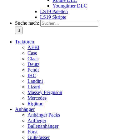
Rottne DLC
Youngtimer DLC
LS19 Paletten
LS19 Skripte
Suche nach:
Traktoren
AEBI
Case
Claas
Deutz
Fendt
IHC
Landini
Lizard
Massey Ferguson
Mercedes
Rigitrac
Anhänger
Anhänger Packs
Auflieger
Ballenanhänger
Forst
Güllefässer