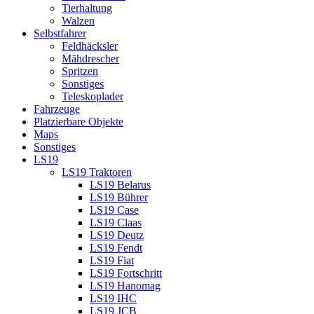
Tierhaltung
Walzen
Selbstfahrer
Feldhäcksler
Mähdrescher
Spritzen
Sonstiges
Teleskoplader
Fahrzeuge
Platzierbare Objekte
Maps
Sonstiges
LS19
LS19 Traktoren
LS19 Belarus
LS19 Bührer
LS19 Case
LS19 Claas
LS19 Deutz
LS19 Fendt
LS19 Fiat
LS19 Fortschritt
LS19 Hanomag
LS19 IHC
LS19 JCB