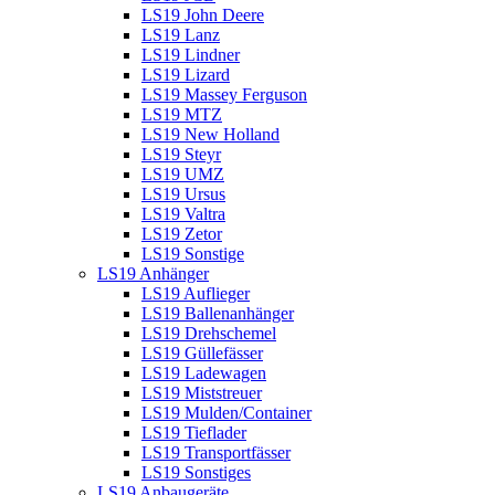
LS19 John Deere
LS19 Lanz
LS19 Lindner
LS19 Lizard
LS19 Massey Ferguson
LS19 MTZ
LS19 New Holland
LS19 Steyr
LS19 UMZ
LS19 Ursus
LS19 Valtra
LS19 Zetor
LS19 Sonstige
LS19 Anhänger
LS19 Auflieger
LS19 Ballenanhänger
LS19 Drehschemel
LS19 Güllefässer
LS19 Ladewagen
LS19 Miststreuer
LS19 Mulden/Container
LS19 Tieflader
LS19 Transportfässer
LS19 Sonstiges
LS19 Anbaugeräte