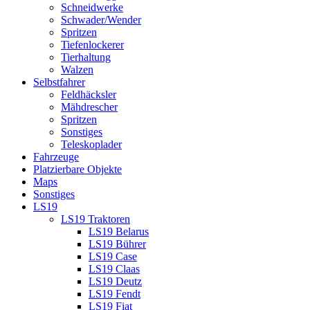
Schneidwerke
Schwader/Wender
Spritzen
Tiefenlockerer
Tierhaltung
Walzen
Selbstfahrer
Feldhäcksler
Mähdrescher
Spritzen
Sonstiges
Teleskoplader
Fahrzeuge
Platzierbare Objekte
Maps
Sonstiges
LS19
LS19 Traktoren
LS19 Belarus
LS19 Bührer
LS19 Case
LS19 Claas
LS19 Deutz
LS19 Fendt
LS19 Fiat