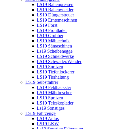
LS19 Ballenpressen
LS19 Ballenwickler
LS19 Düngerstreuer
LS19 Erntemaschinen
LS19 Forst
LS19 Frontlader
LS19 Grubber
LS19 Mähtechnik
LS19 Sämaschinen
Ls19 Scheibenegge
LS19 Schneidwerke
LS19 Schwader/Wender
LS19 Spritzen
LS19 Tiefenlockerer
LS19 Tierhaltung
LS19 Selbstfahrer
LS19 Feldhäcksler
LS19 Mähdrescher
LS19 Spritzen
LS19 Teleskoplader
Ls19 Sonstiges
LS19 Fahrzeuge
LS19 Autos
LS19 LKW
Ls19 Sonstige Fahrzeuge