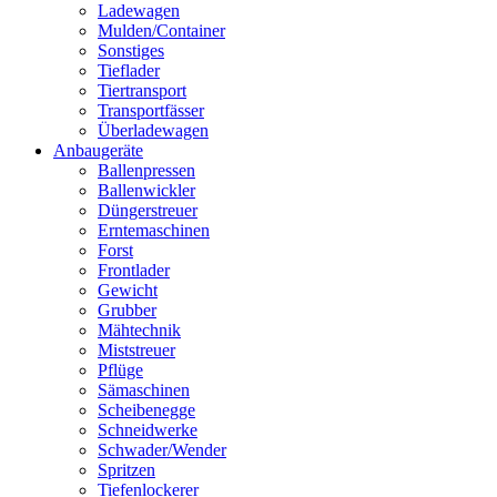
Ladewagen
Mulden/Container
Sonstiges
Tieflader
Tiertransport
Transportfässer
Überladewagen
Anbaugeräte
Ballenpressen
Ballenwickler
Düngerstreuer
Erntemaschinen
Forst
Frontlader
Gewicht
Grubber
Mähtechnik
Miststreuer
Pflüge
Sämaschinen
Scheibenegge
Schneidwerke
Schwader/Wender
Spritzen
Tiefenlockerer