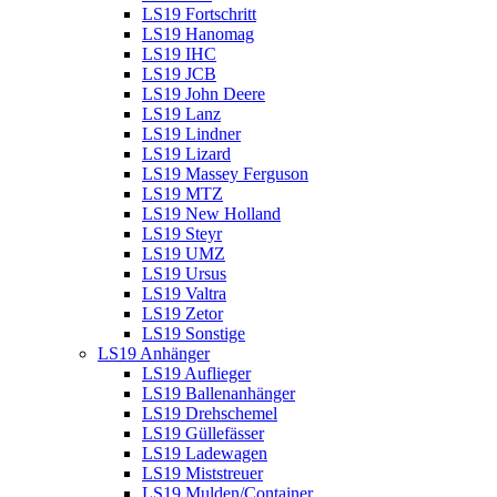
LS19 Fortschritt
LS19 Hanomag
LS19 IHC
LS19 JCB
LS19 John Deere
LS19 Lanz
LS19 Lindner
LS19 Lizard
LS19 Massey Ferguson
LS19 MTZ
LS19 New Holland
LS19 Steyr
LS19 UMZ
LS19 Ursus
LS19 Valtra
LS19 Zetor
LS19 Sonstige
LS19 Anhänger
LS19 Auflieger
LS19 Ballenanhänger
LS19 Drehschemel
LS19 Güllefässer
LS19 Ladewagen
LS19 Miststreuer
LS19 Mulden/Container