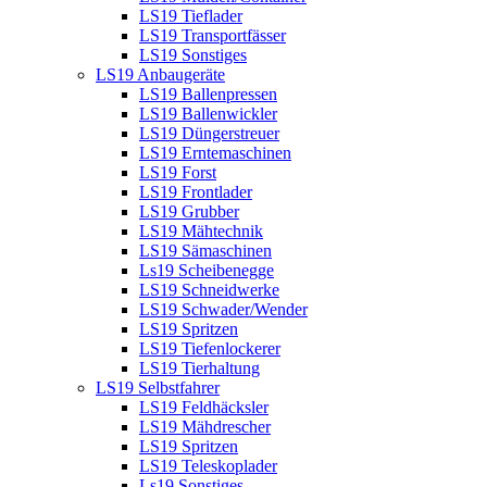
LS19 Tieflader
LS19 Transportfässer
LS19 Sonstiges
LS19 Anbaugeräte
LS19 Ballenpressen
LS19 Ballenwickler
LS19 Düngerstreuer
LS19 Erntemaschinen
LS19 Forst
LS19 Frontlader
LS19 Grubber
LS19 Mähtechnik
LS19 Sämaschinen
Ls19 Scheibenegge
LS19 Schneidwerke
LS19 Schwader/Wender
LS19 Spritzen
LS19 Tiefenlockerer
LS19 Tierhaltung
LS19 Selbstfahrer
LS19 Feldhäcksler
LS19 Mähdrescher
LS19 Spritzen
LS19 Teleskoplader
Ls19 Sonstiges