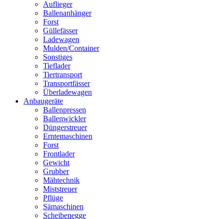
Auflieger
Ballenanhänger
Forst
Güllefässer
Ladewagen
Mulden/Container
Sonstiges
Tieflader
Tiertransport
Transportfässer
Überladewagen
Anbaugeräte
Ballenpressen
Ballenwickler
Düngerstreuer
Erntemaschinen
Forst
Frontlader
Gewicht
Grubber
Mähtechnik
Miststreuer
Pflüge
Sämaschinen
Scheibenegge