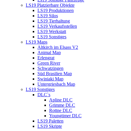
LS19 Platzierbare Objekte
LS19 Produktionen
LS19 Silos
LS19 Tierhaltung
LS19 Verkaufsstellen
LS19 Werkstatt
LS19 Sonstiges
LS19 Maps
Altkirch im Elsass V2
Animal Map
Erlengrat
Green River
Schwatzingen
Süd Brasilien Map
Swiniaki Map
Untergriesbach Map
LS19 Sonstiges
DLC`s
Apline DLC
Grimme DLC
Rottne DLC
Youngtimer DLC
LS19 Paletten
LS19 Skripte