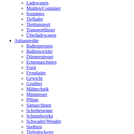
Ladewagen
Mulden/Container
Sonstiges
Tieflader
Tiertransport
Transportfässer
Überladewagen
Anbaugeräte
Ballenpressen
Ballenwickler
Düngerstreuer
Erntemaschinen
Forst
Frontlader
Gewicht
Grubber
Mähtechnik
Miststreuer
Pflüge
Sämaschinen
Scheibenegge
Schneidwerke
Schwader/Wender
Spritzen
Tiefenlockerer