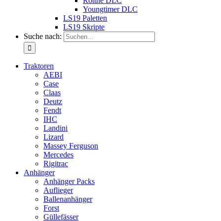
Rottne DLC
Youngtimer DLC
LS19 Paletten
LS19 Skripte
Suche nach:
Traktoren
AEBI
Case
Claas
Deutz
Fendt
IHC
Landini
Lizard
Massey Ferguson
Mercedes
Rigitrac
Anhänger
Anhänger Packs
Auflieger
Ballenanhänger
Forst
Güllefässer