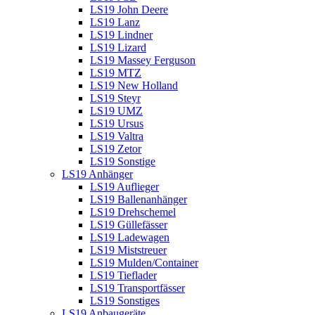
LS19 John Deere
LS19 Lanz
LS19 Lindner
LS19 Lizard
LS19 Massey Ferguson
LS19 MTZ
LS19 New Holland
LS19 Steyr
LS19 UMZ
LS19 Ursus
LS19 Valtra
LS19 Zetor
LS19 Sonstige
LS19 Anhänger
LS19 Auflieger
LS19 Ballenanhänger
LS19 Drehschemel
LS19 Güllefässer
LS19 Ladewagen
LS19 Miststreuer
LS19 Mulden/Container
LS19 Tieflader
LS19 Transportfässer
LS19 Sonstiges
LS19 Anbaugeräte