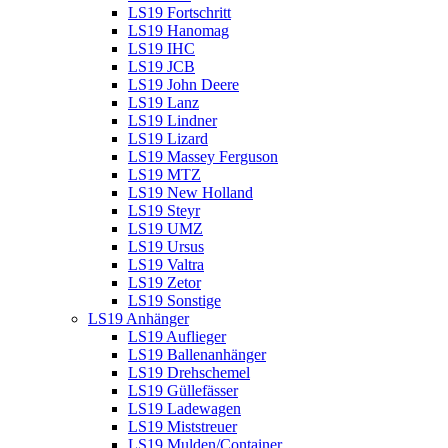
LS19 Fortschritt
LS19 Hanomag
LS19 IHC
LS19 JCB
LS19 John Deere
LS19 Lanz
LS19 Lindner
LS19 Lizard
LS19 Massey Ferguson
LS19 MTZ
LS19 New Holland
LS19 Steyr
LS19 UMZ
LS19 Ursus
LS19 Valtra
LS19 Zetor
LS19 Sonstige
LS19 Anhänger
LS19 Auflieger
LS19 Ballenanhänger
LS19 Drehschemel
LS19 Güllefässer
LS19 Ladewagen
LS19 Miststreuer
LS19 Mulden/Container