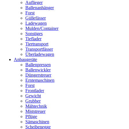
Auflieger
Ballenanhänger
Forst
Güllefässer
Ladewagen
Mulden/Container
Sonstiges
Tieflader
Tiertransport
Transportfässer
Überladewagen
Anbaugeräte
Ballenpressen
Ballenwickler
Düngerstreuer
Erntemaschinen
Forst
Frontlader
Gewicht
Grubber
Mähtechnik
Miststreuer
Pflüge
Sämaschinen
Scheibenegge