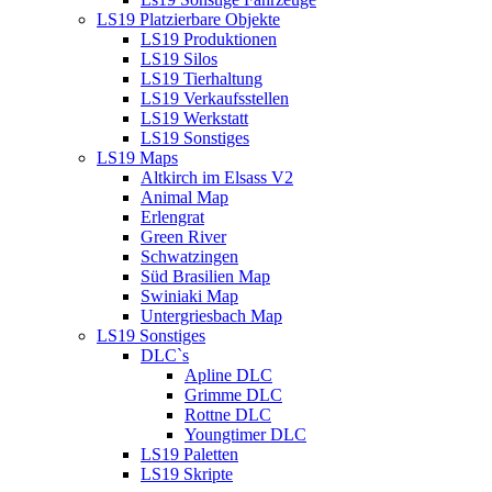
LS19 Platzierbare Objekte
LS19 Produktionen
LS19 Silos
LS19 Tierhaltung
LS19 Verkaufsstellen
LS19 Werkstatt
LS19 Sonstiges
LS19 Maps
Altkirch im Elsass V2
Animal Map
Erlengrat
Green River
Schwatzingen
Süd Brasilien Map
Swiniaki Map
Untergriesbach Map
LS19 Sonstiges
DLC`s
Apline DLC
Grimme DLC
Rottne DLC
Youngtimer DLC
LS19 Paletten
LS19 Skripte