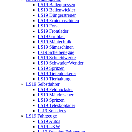
LS19 Ballenpressen
LS19 Ballenwickler
LS19 Düngerstreuer
LS19 Erntemaschinen
LS19 Forst
LS19 Frontlader
LS19 Grubber
LS19 Mähtechnik
LS19 Sämaschinen
Ls19 Scheibenegge
LS19 Schneidwerke
LS19 Schwader/Wender
LS19 Spritzen
LS19 Tiefenlockerer
LS19 Tierhaltung
LS19 Selbstfahrer
LS19 Feldhäcksler
LS19 Mähdrescher
LS19 Spritzen
LS19 Teleskoplader
Ls19 Sonstiges
LS19 Fahrzeuge
LS19 Autos
LS19 LKW
Ls19 Sonstige Fahrzeuge