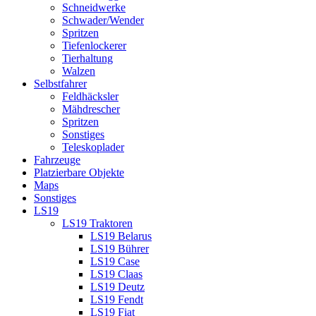
Schneidwerke
Schwader/Wender
Spritzen
Tiefenlockerer
Tierhaltung
Walzen
Selbstfahrer
Feldhäcksler
Mähdrescher
Spritzen
Sonstiges
Teleskoplader
Fahrzeuge
Platzierbare Objekte
Maps
Sonstiges
LS19
LS19 Traktoren
LS19 Belarus
LS19 Bührer
LS19 Case
LS19 Claas
LS19 Deutz
LS19 Fendt
LS19 Fiat