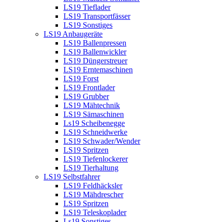
LS19 Tieflader
LS19 Transportfässer
LS19 Sonstiges
LS19 Anbaugeräte
LS19 Ballenpressen
LS19 Ballenwickler
LS19 Düngerstreuer
LS19 Erntemaschinen
LS19 Forst
LS19 Frontlader
LS19 Grubber
LS19 Mähtechnik
LS19 Sämaschinen
Ls19 Scheibenegge
LS19 Schneidwerke
LS19 Schwader/Wender
LS19 Spritzen
LS19 Tiefenlockerer
LS19 Tierhaltung
LS19 Selbstfahrer
LS19 Feldhäcksler
LS19 Mähdrescher
LS19 Spritzen
LS19 Teleskoplader
Ls19 Sonstiges