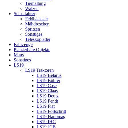
Tierhaltung
Walzen
Selbstfahrer
Feldhäcksler
Mähdrescher
Spritzen
Sonstiges
Teleskoplader
Fahrzeuge
Platzierbare Objekte
Maps
Sonstiges
LS19
LS19 Traktoren
LS19 Belarus
LS19 Bührer
LS19 Case
LS19 Claas
LS19 Deutz
LS19 Fendt
LS19 Fiat
LS19 Fortschritt
LS19 Hanomag
LS19 IHC
LS19 JCB