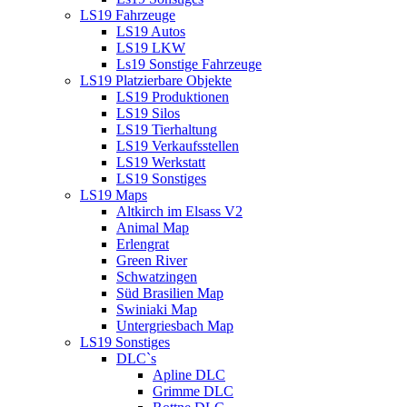
LS19 Fahrzeuge
LS19 Autos
LS19 LKW
Ls19 Sonstige Fahrzeuge
LS19 Platzierbare Objekte
LS19 Produktionen
LS19 Silos
LS19 Tierhaltung
LS19 Verkaufsstellen
LS19 Werkstatt
LS19 Sonstiges
LS19 Maps
Altkirch im Elsass V2
Animal Map
Erlengrat
Green River
Schwatzingen
Süd Brasilien Map
Swiniaki Map
Untergriesbach Map
LS19 Sonstiges
DLC`s
Apline DLC
Grimme DLC